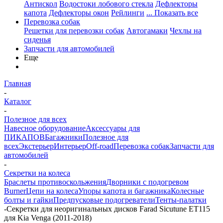
Антискол
Водостоки лобового стекла
Дефлекторы
капота
Дефлекторы окон
Рейлинги
... Показать все
Перевозка собак
Решетки для перевозки собак
Автогамаки
Чехлы на
сиденья
Запчасти для автомобилей
Еще
Главная
-
Каталог
-
Полезное для всех
Навесное оборудование
Аксессуары для
ПИКАПОВ
Багажники
Полезное для
всех
Экстерьер
Интерьер
Off-road
Перевозка собак
Запчасти для
автомобилей
-
Секретки на колеса
Браслеты противоскольжения
Дворники с подогревом
Burner
Цепи на колеса
Упоры капота и багажника
Колесные
болты и гайки
Предпусковые подогреватели
Тенты-палатки
-
Секретки для неоригинальных дисков Farad Sicutune ET115
для Kia Venga (2011-2018)