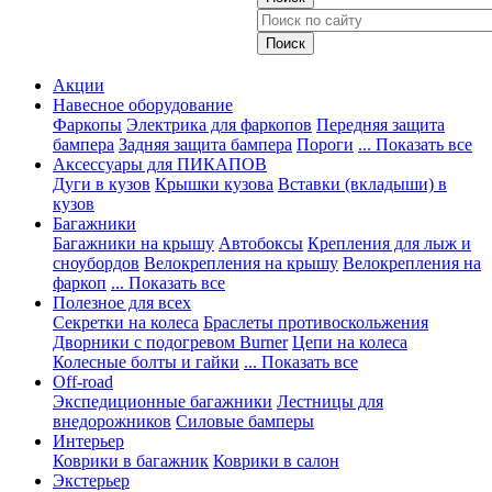
Акции
Навесное оборудование
Фаркопы
Электрика для фаркопов
Передняя защита
бампера
Задняя защита бампера
Пороги
... Показать все
Аксессуары для ПИКАПОВ
Дуги в кузов
Крышки кузова
Вставки (вкладыши) в
кузов
Багажники
Багажники на крышу
Автобоксы
Крепления для лыж и
сноубордов
Велокрепления на крышу
Велокрепления на
фаркоп
... Показать все
Полезное для всех
Секретки на колеса
Браслеты противоскольжения
Дворники с подогревом Burner
Цепи на колеса
Колесные болты и гайки
... Показать все
Off-road
Экспедиционные багажники
Лестницы для
внедорожников
Силовые бамперы
Интерьер
Коврики в багажник
Коврики в салон
Экстерьер