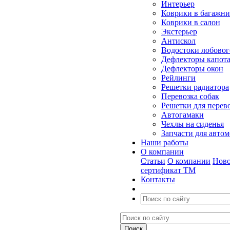
Интерьер
Коврики в багажн
Коврики в салон
Экстерьер
Антискол
Водостоки лобовог
Дефлекторы капот
Дефлекторы окон
Рейлинги
Решетки радиатора
Перевозка собак
Решетки для перев
Автогамаки
Чехлы на сиденья
Запчасти для авто
Наши работы
О компании
Статьи
О компании
Ново
сертификат ТМ
Контакты