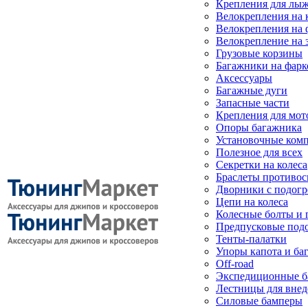
Крепления для лыж
Велокрепления на
Велокрепления на 
Велокрепление на 
Грузовые корзины
Багажники на фарк
Аксессуары
Багажные дуги
Запасные части
Крепления для мот
Опоры багажника
Установочные ком
Полезное для всех
Секретки на колеса
Браслеты противо
Дворники с подогр
Цепи на колеса
Колесные болты и 
Предпусковые под
Тенты-палатки
Упоры капота и ба
Off-road
Экспедиционные б
Лестницы для вне
Силовые бамперы