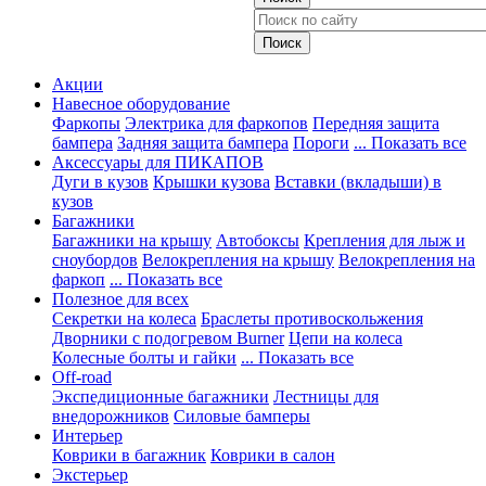
Акции
Навесное оборудование
Фаркопы
Электрика для фаркопов
Передняя защита
бампера
Задняя защита бампера
Пороги
... Показать все
Аксессуары для ПИКАПОВ
Дуги в кузов
Крышки кузова
Вставки (вкладыши) в
кузов
Багажники
Багажники на крышу
Автобоксы
Крепления для лыж и
сноубордов
Велокрепления на крышу
Велокрепления на
фаркоп
... Показать все
Полезное для всех
Секретки на колеса
Браслеты противоскольжения
Дворники с подогревом Burner
Цепи на колеса
Колесные болты и гайки
... Показать все
Off-road
Экспедиционные багажники
Лестницы для
внедорожников
Силовые бамперы
Интерьер
Коврики в багажник
Коврики в салон
Экстерьер