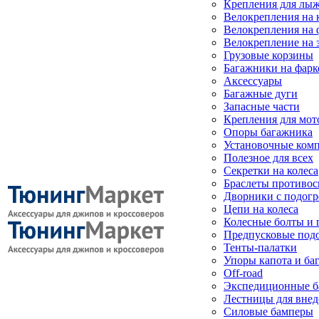
Крепления для лыж
Велокрепления на
Велокрепления на 
Велокрепление на 
Грузовые корзины
Багажники на фарк
Аксессуары
Багажные дуги
Запасные части
Крепления для мот
Опоры багажника
Установочные ком
Полезное для всех
Секретки на колеса
Браслеты противо
Дворники с подогр
Цепи на колеса
Колесные болты и 
Предпусковые под
Тенты-палатки
Упоры капота и ба
Off-road
Экспедиционные б
Лестницы для вне
Силовые бамперы