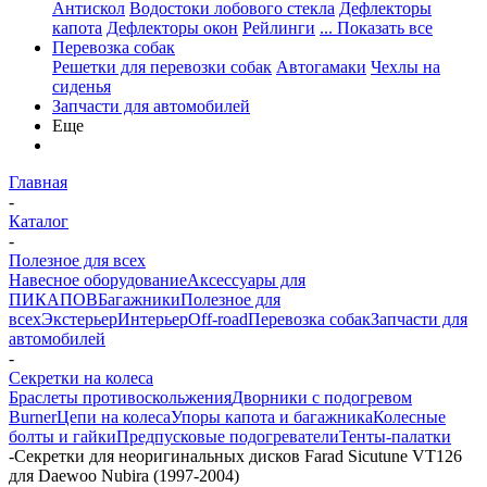
Антискол
Водостоки лобового стекла
Дефлекторы
капота
Дефлекторы окон
Рейлинги
... Показать все
Перевозка собак
Решетки для перевозки собак
Автогамаки
Чехлы на
сиденья
Запчасти для автомобилей
Еще
Главная
-
Каталог
-
Полезное для всех
Навесное оборудование
Аксессуары для
ПИКАПОВ
Багажники
Полезное для
всех
Экстерьер
Интерьер
Off-road
Перевозка собак
Запчасти для
автомобилей
-
Секретки на колеса
Браслеты противоскольжения
Дворники с подогревом
Burner
Цепи на колеса
Упоры капота и багажника
Колесные
болты и гайки
Предпусковые подогреватели
Тенты-палатки
-
Секретки для неоригинальных дисков Farad Sicutune VT126
для Daewoo Nubira (1997-2004)