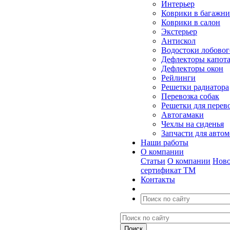
Интерьер
Коврики в багажн
Коврики в салон
Экстерьер
Антискол
Водостоки лобовог
Дефлекторы капот
Дефлекторы окон
Рейлинги
Решетки радиатора
Перевозка собак
Решетки для перев
Автогамаки
Чехлы на сиденья
Запчасти для авто
Наши работы
О компании
Статьи
О компании
Ново
сертификат ТМ
Контакты