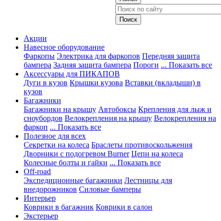
Акции
Навесное оборудование
Фаркопы
Электрика для фаркопов
Передняя защита
бампера
Задняя защита бампера
Пороги
... Показать все
Аксессуары для ПИКАПОВ
Дуги в кузов
Крышки кузова
Вставки (вкладыши) в
кузов
Багажники
Багажники на крышу
Автобоксы
Крепления для лыж и
сноубордов
Велокрепления на крышу
Велокрепления на
фаркоп
... Показать все
Полезное для всех
Секретки на колеса
Браслеты противоскольжения
Дворники с подогревом Burner
Цепи на колеса
Колесные болты и гайки
... Показать все
Off-road
Экспедиционные багажники
Лестницы для
внедорожников
Силовые бамперы
Интерьер
Коврики в багажник
Коврики в салон
Экстерьер