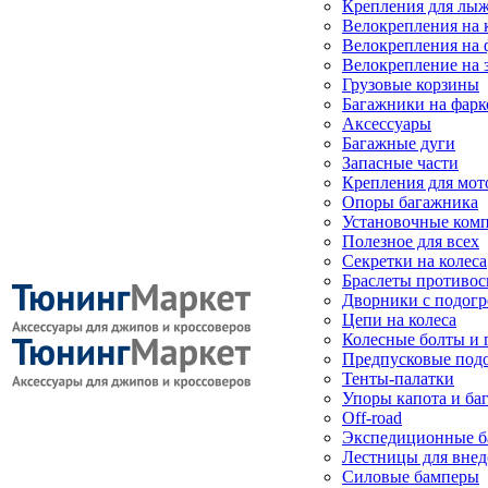
Крепления для лыж
Велокрепления на
Велокрепления на 
Велокрепление на 
Грузовые корзины
Багажники на фарк
Аксессуары
Багажные дуги
Запасные части
Крепления для мот
Опоры багажника
Установочные ком
Полезное для всех
Секретки на колеса
Браслеты противо
Дворники с подогр
Цепи на колеса
Колесные болты и 
Предпусковые под
Тенты-палатки
Упоры капота и ба
Off-road
Экспедиционные б
Лестницы для вне
Силовые бамперы