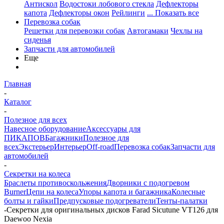
Антискол
Водостоки лобового стекла
Дефлекторы
капота
Дефлекторы окон
Рейлинги
... Показать все
Перевозка собак
Решетки для перевозки собак
Автогамаки
Чехлы на
сиденья
Запчасти для автомобилей
Еще
Главная
-
Каталог
-
Полезное для всех
Навесное оборудование
Аксессуары для
ПИКАПОВ
Багажники
Полезное для
всех
Экстерьер
Интерьер
Off-road
Перевозка собак
Запчасти для
автомобилей
-
Секретки на колеса
Браслеты противоскольжения
Дворники с подогревом
Burner
Цепи на колеса
Упоры капота и багажника
Колесные
болты и гайки
Предпусковые подогреватели
Тенты-палатки
-
Секретки для оригинальных дисков Farad Sicutune VT126 для
Daewoo Nexia