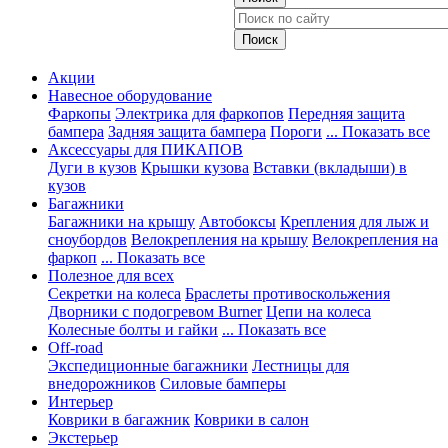
Акции
Навесное оборудование
Фаркопы
Электрика для фаркопов
Передняя защита
бампера
Задняя защита бампера
Пороги
... Показать все
Аксессуары для ПИКАПОВ
Дуги в кузов
Крышки кузова
Вставки (вкладыши) в
кузов
Багажники
Багажники на крышу
Автобоксы
Крепления для лыж и
сноубордов
Велокрепления на крышу
Велокрепления на
фаркоп
... Показать все
Полезное для всех
Секретки на колеса
Браслеты противоскольжения
Дворники с подогревом Burner
Цепи на колеса
Колесные болты и гайки
... Показать все
Off-road
Экспедиционные багажники
Лестницы для
внедорожников
Силовые бамперы
Интерьер
Коврики в багажник
Коврики в салон
Экстерьер