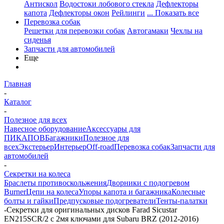
Антискол
Водостоки лобового стекла
Дефлекторы
капота
Дефлекторы окон
Рейлинги
... Показать все
Перевозка собак
Решетки для перевозки собак
Автогамаки
Чехлы на
сиденья
Запчасти для автомобилей
Еще
Главная
-
Каталог
-
Полезное для всех
Навесное оборудование
Аксессуары для
ПИКАПОВ
Багажники
Полезное для
всех
Экстерьер
Интерьер
Off-road
Перевозка собак
Запчасти для
автомобилей
-
Секретки на колеса
Браслеты противоскольжения
Дворники с подогревом
Burner
Цепи на колеса
Упоры капота и багажника
Колесные
болты и гайки
Предпусковые подогреватели
Тенты-палатки
-
Секретки для оригинальных дисков Farad Sicustar
EN215SCR/2 с 2мя ключами для Subaru BRZ (2012-2016)