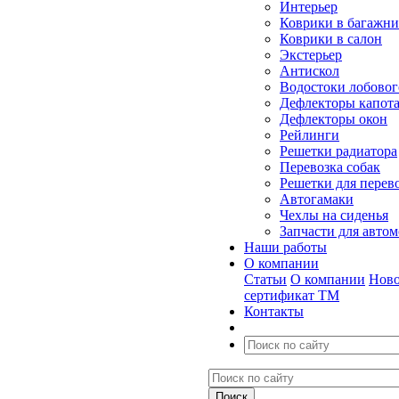
Интерьер
Коврики в багажн
Коврики в салон
Экстерьер
Антискол
Водостоки лобовог
Дефлекторы капот
Дефлекторы окон
Рейлинги
Решетки радиатора
Перевозка собак
Решетки для перев
Автогамаки
Чехлы на сиденья
Запчасти для авто
Наши работы
О компании
Статьи
О компании
Ново
сертификат ТМ
Контакты