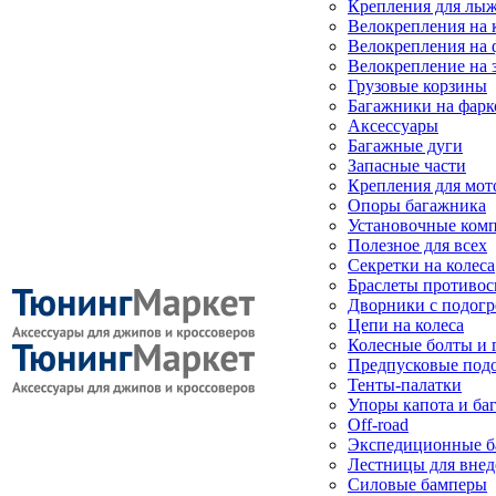
Крепления для лыж
Велокрепления на
Велокрепления на 
Велокрепление на 
Грузовые корзины
Багажники на фарк
Аксессуары
Багажные дуги
Запасные части
Крепления для мот
Опоры багажника
Установочные ком
Полезное для всех
Секретки на колеса
Браслеты противо
Дворники с подогр
Цепи на колеса
Колесные болты и 
Предпусковые под
Тенты-палатки
Упоры капота и ба
Off-road
Экспедиционные б
Лестницы для вне
Силовые бамперы