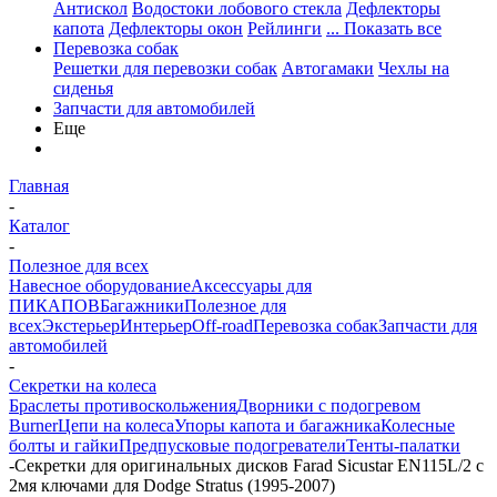
Антискол
Водостоки лобового стекла
Дефлекторы
капота
Дефлекторы окон
Рейлинги
... Показать все
Перевозка собак
Решетки для перевозки собак
Автогамаки
Чехлы на
сиденья
Запчасти для автомобилей
Еще
Главная
-
Каталог
-
Полезное для всех
Навесное оборудование
Аксессуары для
ПИКАПОВ
Багажники
Полезное для
всех
Экстерьер
Интерьер
Off-road
Перевозка собак
Запчасти для
автомобилей
-
Секретки на колеса
Браслеты противоскольжения
Дворники с подогревом
Burner
Цепи на колеса
Упоры капота и багажника
Колесные
болты и гайки
Предпусковые подогреватели
Тенты-палатки
-
Секретки для оригинальных дисков Farad Sicustar EN115L/2 с
2мя ключами для Dodge Stratus (1995-2007)