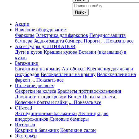
Акции
Навесное оборудование
Фаркопы
Электрика для фаркопов
Передняя защита
бампера
Задняя защита бампера
Пороги
... Показать все
Аксессуары для ПИКАПОВ
Дуги в кузов
Крышки кузова
Вставки (вкладыши) в
кузов
Багажники
Багажники на крышу
Автобоксы
Крепления для лыж и
сноубордов
Велокрепления на крышу
Велокрепления на
фаркоп
... Показать все
Полезное для всех
Секретки на колеса
Браслеты противоскольжения
Дворники с подогревом Burner
Цепи на колеса
Колесные болты и гайки
... Показать все
Off-road
Экспедиционные багажники
Лестницы для
внедорожников
Силовые бамперы
Интерьер
Коврики в багажник
Коврики в салон
Экстерьер