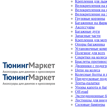
Крепления для лыж
Велокрепления на
Велокрепления на 
Велокрепление на 
Грузовые корзины
Багажники на фарк
Аксессуары
Багажные дуги
Запасные части
Крепления для мот
Опоры багажника
Установочные ком
Полезное для всех
Секретки на колеса
Браслеты противо
Дворники с подогр
Цепи на колеса
Колесные болты и 
Предпусковые под
Тенты-палатки
Упоры капота и ба
Off-road
Экспедиционные б
Лестницы для вне
Силовые бамперы