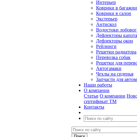
Интерьер
Коврики в багажн
Коврики в салон
Экстерьер
Антискол
Водостоки лобовог
Дефлекторы капот
Дефлекторы окон
Рейлинги
Решетки радиатора
Перевозка собак
Решетки для перев
Автогамаки
Чехлы на сиденья
Запчасти для авто
Наши работы
О компании
Статьи
О компании
Ново
сертификат ТМ
Контакты