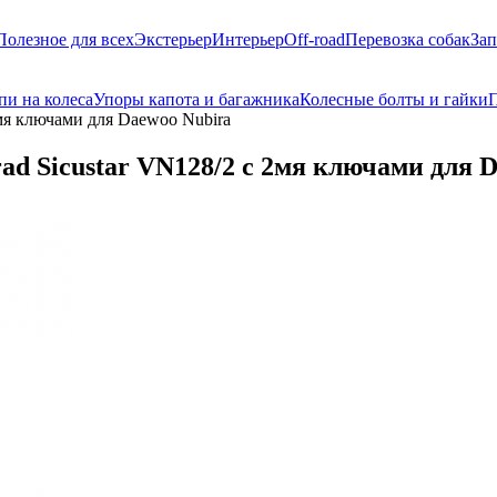
Полезное для всех
Экстерьер
Интерьер
Off-road
Перевозка собак
Зап
пи на колеса
Упоры капота и багажника
Колесные болты и гайки
П
2мя ключами для Daewoo Nubira
d Sicustar VN128/2 с 2мя ключами для 