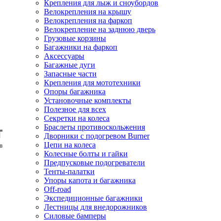
Крепления для лыж и сноубордов
Велокрепления на крышу
Велокрепления на фаркоп
Велокрепление на заднюю дверь
Грузовые корзины
Багажники на фаркоп
Аксессуары
Багажные дуги
Запасные части
Крепления для мототехники
Опоры багажника
Установочные комплекты
Полезное для всех
Секретки на колеса
Браслеты противоскольжения
Дворники с подогревом Burner
Цепи на колеса
Колесные болты и гайки
Предпусковые подогреватели
Тенты-палатки
Упоры капота и багажника
Off-road
Экспедиционные багажники
Лестницы для внедорожников
Силовые бамперы