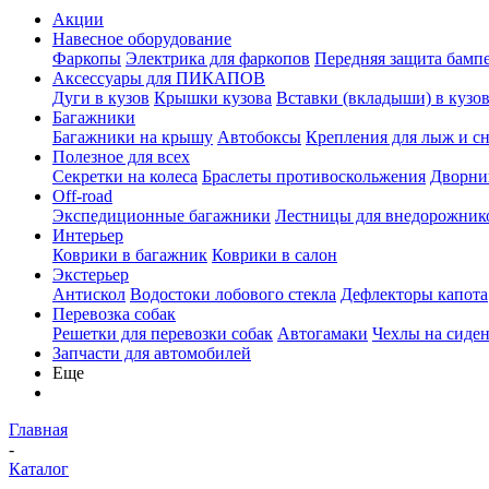
Акции
Навесное оборудование
Фаркопы
Электрика для фаркопов
Передняя защита бамп
Аксессуары для ПИКАПОВ
Дуги в кузов
Крышки кузова
Вставки (вкладыши) в кузо
Багажники
Багажники на крышу
Автобоксы
Крепления для лыж и с
Полезное для всех
Секретки на колеса
Браслеты противоскольжения
Дворник
Off-road
Экспедиционные багажники
Лестницы для внедорожник
Интерьер
Коврики в багажник
Коврики в салон
Экстерьер
Антискол
Водостоки лобового стекла
Дефлекторы капота
Перевозка собак
Решетки для перевозки собак
Автогамаки
Чехлы на сиден
Запчасти для автомобилей
Еще
Главная
-
Каталог
-