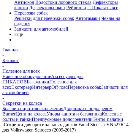
Антискол
Водостоки лобового стекла
Дефлекторы
капота
Дефлекторы окон
Рейлинги
... Показать все
Перевозка собак
Решетки для перевозки собак
Автогамаки
Чехлы на
сиденья
Запчасти для автомобилей
Еще
Главная
-
Каталог
-
Полезное для всех
Навесное оборудование
Аксессуары для
ПИКАПОВ
Багажники
Полезное для
всех
Экстерьер
Интерьер
Off-road
Перевозка собак
Запчасти для
автомобилей
-
Секретки на колеса
Браслеты противоскольжения
Дворники с подогревом
Burner
Цепи на колеса
Упоры капота и багажника
Колесные
болты и гайки
Предпусковые подогреватели
Тенты-палатки
-
Секретки для оригинальных дисков Farad Sicustar VN527R14
для Volkswagen Scirocco (2009-2017)