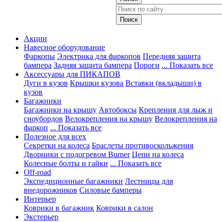
Акции
Навесное оборудование
Фаркопы
Электрика для фаркопов
Передняя защита
бампера
Задняя защита бампера
Пороги
... Показать все
Аксессуары для ПИКАПОВ
Дуги в кузов
Крышки кузова
Вставки (вкладыши) в
кузов
Багажники
Багажники на крышу
Автобоксы
Крепления для лыж и
сноубордов
Велокрепления на крышу
Велокрепления на
фаркоп
... Показать все
Полезное для всех
Секретки на колеса
Браслеты противоскольжения
Дворники с подогревом Burner
Цепи на колеса
Колесные болты и гайки
... Показать все
Off-road
Экспедиционные багажники
Лестницы для
внедорожников
Силовые бамперы
Интерьер
Коврики в багажник
Коврики в салон
Экстерьер