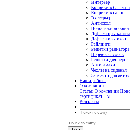
Интерьер
Коврики в багажн
Коврики в салон
Экстерьер
Антискол
Водостоки лобовог
Дефлекторы капот
Дефлекторы окон
Рейлинги
Решетки радиатора
Перевозка собак
Решетки для перев
Автогамаки
Чехлы на сиденья
Запчасти для авто
Наши работы
О компании
Статьи
О компании
Ново
сертификат ТМ
Контакты