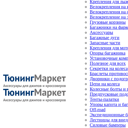
Крепления для лыж
Велокрепления на
Велокрепления на 
Велокрепление на 
Грузовые корзины
Багажники на фарк
Аксессуары
Багажные дуги
Запасные части
Крепления для мот
Опоры багажника
Установочные ком
Полезное для всех
Секретки на колеса
Браслеты противо
Дворники с подогр
Цепи на колеса
Колесные болты и 
Предпусковые под
Тенты-палатки
Упоры капота и ба
Off-road
Экспедиционные б
Лестницы для вне
Силовые бамперы