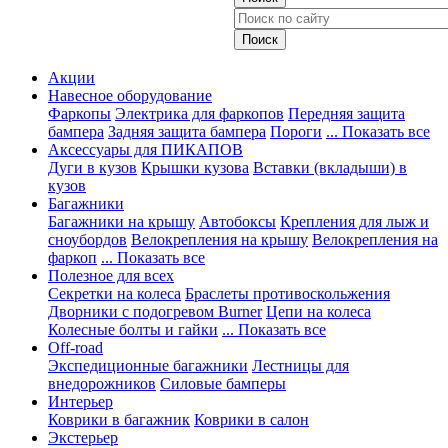
Акции
Навесное оборудование
Фаркопы
Электрика для фаркопов
Передняя защита
бампера
Задняя защита бампера
Пороги
... Показать все
Аксессуары для ПИКАПОВ
Дуги в кузов
Крышки кузова
Вставки (вкладыши) в
кузов
Багажники
Багажники на крышу
Автобоксы
Крепления для лыж и
сноубордов
Велокрепления на крышу
Велокрепления на
фаркоп
... Показать все
Полезное для всех
Секретки на колеса
Браслеты противоскольжения
Дворники с подогревом Burner
Цепи на колеса
Колесные болты и гайки
... Показать все
Off-road
Экспедиционные багажники
Лестницы для
внедорожников
Силовые бамперы
Интерьер
Коврики в багажник
Коврики в салон
Экстерьер