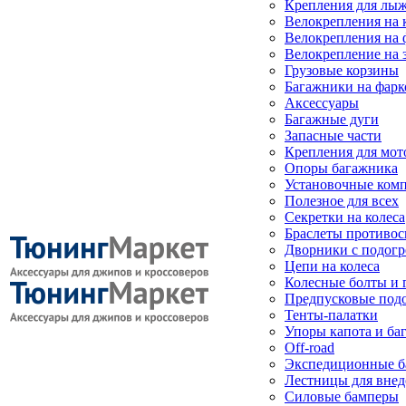
Крепления для лыж
Велокрепления на
Велокрепления на 
Велокрепление на 
Грузовые корзины
Багажники на фарк
Аксессуары
Багажные дуги
Запасные части
Крепления для мот
Опоры багажника
Установочные ком
Полезное для всех
Секретки на колеса
Браслеты противо
Дворники с подогр
Цепи на колеса
Колесные болты и 
Предпусковые под
Тенты-палатки
Упоры капота и ба
Off-road
Экспедиционные б
Лестницы для вне
Силовые бамперы