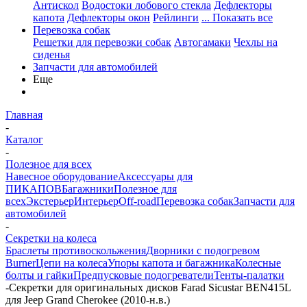
Антискол
Водостоки лобового стекла
Дефлекторы
капота
Дефлекторы окон
Рейлинги
... Показать все
Перевозка собак
Решетки для перевозки собак
Автогамаки
Чехлы на
сиденья
Запчасти для автомобилей
Еще
Главная
-
Каталог
-
Полезное для всех
Навесное оборудование
Аксессуары для
ПИКАПОВ
Багажники
Полезное для
всех
Экстерьер
Интерьер
Off-road
Перевозка собак
Запчасти для
автомобилей
-
Секретки на колеса
Браслеты противоскольжения
Дворники с подогревом
Burner
Цепи на колеса
Упоры капота и багажника
Колесные
болты и гайки
Предпусковые подогреватели
Тенты-палатки
-
Секретки для оригинальных дисков Farad Sicustar BEN415L
для Jeep Grand Cherokee (2010-н.в.)