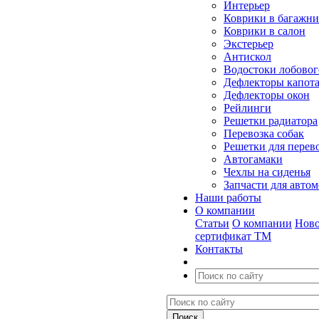
Интерьер
Коврики в багажн
Коврики в салон
Экстерьер
Антискол
Водостоки лобовог
Дефлекторы капот
Дефлекторы окон
Рейлинги
Решетки радиатора
Перевозка собак
Решетки для перев
Автогамаки
Чехлы на сиденья
Запчасти для авто
Наши работы
О компании
Статьи
О компании
Ново
сертификат ТМ
Контакты