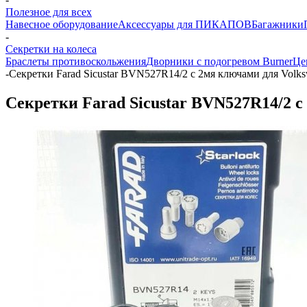
Полезное для всех
Навесное оборудование
Аксессуары для ПИКАПОВ
Багажники
-
Секретки на колеса
Браслеты противоскольжения
Дворники с подогревом Burner
Це
-
Секретки Farad Sicustar BVN527R14/2 с 2мя ключами для Volksw
Секретки Farad Sicustar BVN527R14/2 с 