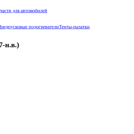
части для автомобилей
редпусковые подогреватели
Тенты-палатки
-н.в.)