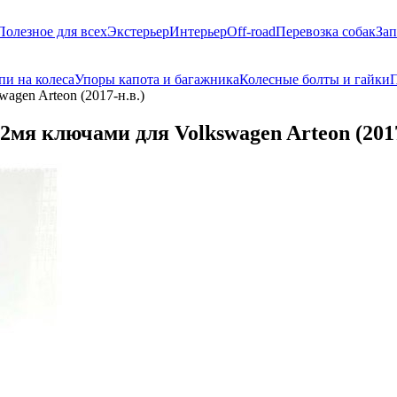
Полезное для всех
Экстерьер
Интерьер
Off-road
Перевозка собак
Зап
пи на колеса
Упоры капота и багажника
Колесные болты и гайки
П
agen Arteon (2017-н.в.)
2мя ключами для Volkswagen Arteon (2017