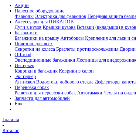
Акции
Навесное оборудование
Фаркопы
Электрика для фаркопов
Передняя защита бамп
Аксессуары для ПИКАПОВ
Дуги в кузов
Крышки кузова
Вставки (вкладыши) в кузо
Багажники
Багажники на крышу
Автобоксы
Крепления для лыж и с
Полезное для всех
Секретки на колеса
Браслеты противоскольжения
Дворник
Off-road
Экспедиционные багажники
Лестницы для внедорожник
Интерьер
Коврики в багажник
Коврики в салон
Экстерьер
Антискол
Водостоки лобового стекла
Дефлекторы капота
Перевозка собак
Решетки для перевозки собак
Автогамаки
Чехлы на сиден
Запчасти для автомобилей
Еще
Главная
-
Каталог
-