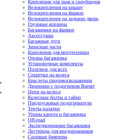
Крепления для лыж и сноубордов
Велокрепления на крышу
Велокрепления на фаркоп
Велокрепление на заднюю дверь
Грузовые корзины
Багажники на фаркоп
Аксессуары
Багажные дуги
Запасные части
Крепления для мототехники
Опоры багажника
Установочные комплекты
Полезное для всех
Секретки на колеса
Браслеты противоскольжения
Дворники с подогревом Burner
Цепи на колеса
Колесные болты и гайки
Предпусковые подогреватели
Тенты-палатки
Упоры капота и багажника
Off-road
Экспедиционные багажники
Лестницы для внедорожников
Силовые бамперы