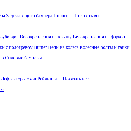
ера
Задняя защита бампера
Пороги
... Показать все
в
ноубордов
Велокрепления на крышу
Велокрепления на фаркоп
..
и с подогревом Burner
Цепи на колеса
Колесные болты и гайки
ов
Силовые бамперы
Дефлекторы окон
Рейлинги
... Показать все
ья