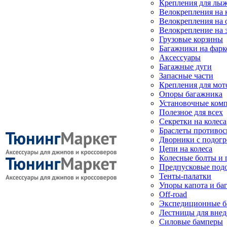
Крепления для лыж
Велокрепления на
Велокрепления на 
Велокрепление на 
Грузовые корзины
Багажники на фарк
Аксессуары
Багажные дуги
Запасные части
Крепления для мот
Опоры багажника
Установочные ком
Полезное для всех
Секретки на колеса
Браслеты противо
Дворники с подогр
Цепи на колеса
Колесные болты и 
Предпусковые под
Тенты-палатки
Упоры капота и ба
Off-road
Экспедиционные б
Лестницы для вне
Силовые бамперы