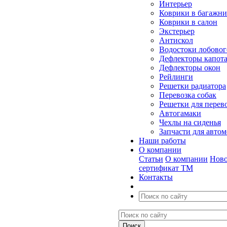
Интерьер
Коврики в багажн
Коврики в салон
Экстерьер
Антискол
Водостоки лобовог
Дефлекторы капот
Дефлекторы окон
Рейлинги
Решетки радиатора
Перевозка собак
Решетки для перев
Автогамаки
Чехлы на сиденья
Запчасти для авто
Наши работы
О компании
Статьи
О компании
Ново
сертификат ТМ
Контакты