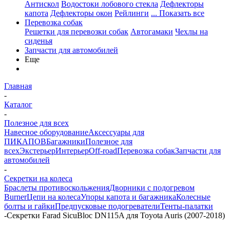
Антискол
Водостоки лобового стекла
Дефлекторы
капота
Дефлекторы окон
Рейлинги
... Показать все
Перевозка собак
Решетки для перевозки собак
Автогамаки
Чехлы на
сиденья
Запчасти для автомобилей
Еще
Главная
-
Каталог
-
Полезное для всех
Навесное оборудование
Аксессуары для
ПИКАПОВ
Багажники
Полезное для
всех
Экстерьер
Интерьер
Off-road
Перевозка собак
Запчасти для
автомобилей
-
Секретки на колеса
Браслеты противоскольжения
Дворники с подогревом
Burner
Цепи на колеса
Упоры капота и багажника
Колесные
болты и гайки
Предпусковые подогреватели
Тенты-палатки
-
Секретки Farad SicuBloc DN115A для Toyota Auris (2007-2018)