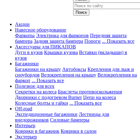
Акции
Навесное оборудование
Фаркопы
Электрика для фаркопов
Передняя защита
бампера
Задняя защита бампера
Пороги
... Показать все
Аксессуары для ПИКАПОВ
Дуги в кузов
Крышки кузова
Вставки (вкладыши) в
кузов
Багажники
Багажники на крышу
Автобоксы
Крепления для лыж и
сноубордов
Велокрепления на крышу
Велокрепления на
фаркоп
... Показать все
Полезное для всех
Секретки на колеса
Браслеты противоскольжения
Дворники с подогревом Burner
Цепи на колеса
Колесные болты и гайки
... Показать все
Off-road
Экспедиционные багажники
Лестницы для
внедорожников
Силовые бамперы
Интерьер
Коврики в багажник
Коврики в салон
Экстерьер