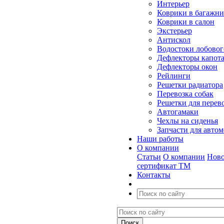
Интерьер
Коврики в багажн
Коврики в салон
Экстерьер
Антискол
Водостоки лобовог
Дефлекторы капот
Дефлекторы окон
Рейлинги
Решетки радиатора
Перевозка собак
Решетки для перев
Автогамаки
Чехлы на сиденья
Запчасти для авто
Наши работы
О компании
Статьи
О компании
Ново
сертификат ТМ
Контакты