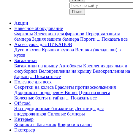
Акции
Навесное оборудование
Фаркопы
Электрика для фаркопов
Передняя защита
бампера
Задняя защита бампера
Пороги
... Показать все
Аксессуары для ПИКАПОВ
Дуги в кузов
Крышки кузова
Вставки (вкладыши) в
кузов
Багажники
Багажники на крышу
Автобоксы
Крепления для лыж и
сноубордов
Велокрепления на крышу
Велокрепления на
фаркоп
... Показать все
Полезное для всех
Секретки на колеса
Браслеты противоскольжения
Дворники с подогревом Burner
Цепи на колеса
Колесные болты и гайки
... Показать все
Off-road
Экспедиционные багажники
Лестницы для
внедорожников
Силовые бамперы
Интерьер
Коврики в багажник
Коврики в салон
Экстерьер