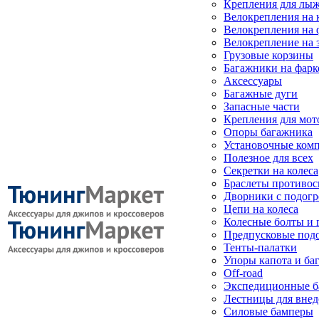
Крепления для лыж
Велокрепления на
Велокрепления на 
Велокрепление на 
Грузовые корзины
Багажники на фарк
Аксессуары
Багажные дуги
Запасные части
Крепления для мот
Опоры багажника
Установочные ком
Полезное для всех
Секретки на колеса
Браслеты противо
Дворники с подогр
Цепи на колеса
Колесные болты и 
Предпусковые под
Тенты-палатки
Упоры капота и ба
Off-road
Экспедиционные б
Лестницы для вне
Силовые бамперы