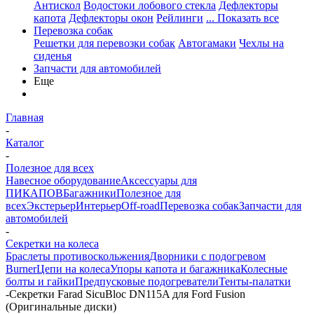
Антискол
Водостоки лобового стекла
Дефлекторы
капота
Дефлекторы окон
Рейлинги
... Показать все
Перевозка собак
Решетки для перевозки собак
Автогамаки
Чехлы на
сиденья
Запчасти для автомобилей
Еще
Главная
-
Каталог
-
Полезное для всех
Навесное оборудование
Аксессуары для
ПИКАПОВ
Багажники
Полезное для
всех
Экстерьер
Интерьер
Off-road
Перевозка собак
Запчасти для
автомобилей
-
Секретки на колеса
Браслеты противоскольжения
Дворники с подогревом
Burner
Цепи на колеса
Упоры капота и багажника
Колесные
болты и гайки
Предпусковые подогреватели
Тенты-палатки
-
Секретки Farad SicuBloc DN115A для Ford Fusion
(Оригинальные диски)