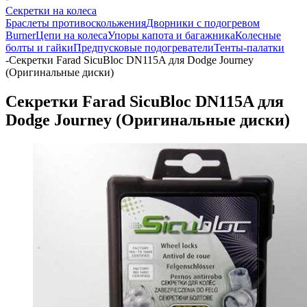
Секретки на колеса
Браслеты противоскольжения
Дворники с подогревом
Burner
Цепи на колеса
Упоры капота и багажника
Колесные
болты и гайки
Предпусковые подогреватели
Тенты-палатки
-
Секретки Farad SicuBloc DN115A для Dodge Journey
(Оригинальные диски)
Секретки Farad SicuBloc DN115A для
Dodge Journey (Оригинальные диски)