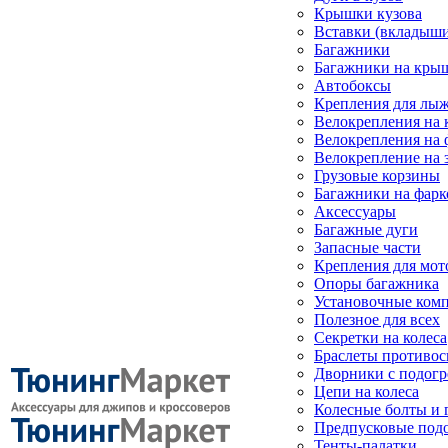
Крышки кузова
Вставки (вкладыши
Багажники
Багажники на кры
Автобоксы
Крепления для лыж
Велокрепления на
Велокрепления на 
Велокрепление на 
Грузовые корзины
Багажники на фарк
Аксессуары
Багажные дуги
Запасные части
Крепления для мот
Опоры багажника
Установочные ком
Полезное для всех
Секретки на колеса
Браслеты противо
Дворники с подогр
Цепи на колеса
Колесные болты и 
Предпусковые под
Тенты-палатки