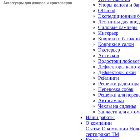
Упоры капота и ба
Off-road
Экспедиционные б
Лестницы для вне
Силовые бамперы
Интерьер
Коврики в багажн
Коврики в салон
Экстерьер
Антискол
Водостоки лобовог
Дефлекторы капот
Дефлекторы окон
Рейлинги
Решетки радиатора
Перевозка собак
Решетки для перев
Автогамаки
Чехлы на сиденья
Запчасти для авто
Наши работы
О компании
Статьи
О компании
Ново
сертификат ТМ
Контакты