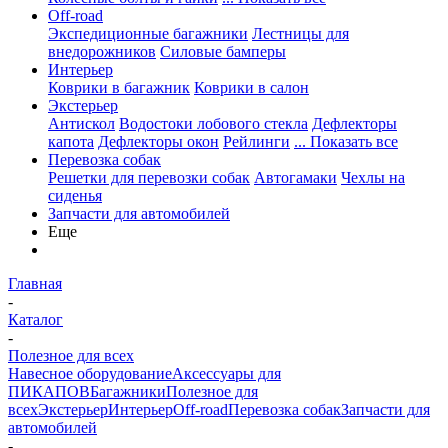
Off-road
Экспедиционные багажники
Лестницы для
внедорожников
Силовые бамперы
Интерьер
Коврики в багажник
Коврики в салон
Экстерьер
Антискол
Водостоки лобового стекла
Дефлекторы
капота
Дефлекторы окон
Рейлинги
... Показать все
Перевозка собак
Решетки для перевозки собак
Автогамаки
Чехлы на
сиденья
Запчасти для автомобилей
Еще
Главная
-
Каталог
-
Полезное для всех
Навесное оборудование
Аксессуары для
ПИКАПОВ
Багажники
Полезное для
всех
Экстерьер
Интерьер
Off-road
Перевозка собак
Запчасти для
автомобилей
-