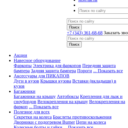
+7 (343) 361-68-68
Заказать зв
Акции
Навесное оборудование
Фаркопы
Электрика для фаркопов
Передняя защита
бампера
Задняя защита бампера
Пороги
... Показать все
Аксессуары для ПИКАПОВ
Дуги в кузов
Крышки кузова
Вставки (вкладыши) в
кузов
Багажники
Багажники на крышу
Автобоксы
Крепления для лыж и
сноубордов
Велокрепления на крышу
Велокрепления на
фаркоп
... Показать все
Полезное для всех
Секретки на колеса
Браслеты противоскольжения
Дворники с подогревом Burner
Цепи на колеса
Колесные болты и гайки
... Показать все