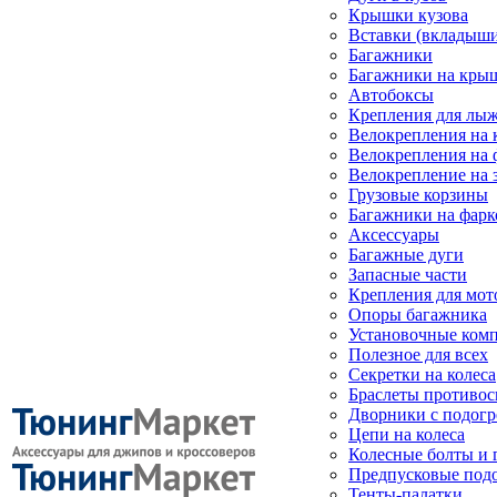
Крышки кузова
Вставки (вкладыши
Багажники
Багажники на кры
Автобоксы
Крепления для лыж
Велокрепления на
Велокрепления на 
Велокрепление на 
Грузовые корзины
Багажники на фарк
Аксессуары
Багажные дуги
Запасные части
Крепления для мот
Опоры багажника
Установочные ком
Полезное для всех
Секретки на колеса
Браслеты противо
Дворники с подогр
Цепи на колеса
Колесные болты и 
Предпусковые под
Тенты-палатки