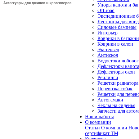
Упоры капота и ба
Off-road
Экспедиционные б
Лестницы для вне
Силовые бамперы
Интерьер
Коврики в багажн
Коврики в салон
Экстерьер
Антискол
Водостоки лобовог
Дефлекторы капот
Дефлекторы окон
Рейлинги
Решетки радиатора
Перевозка собак
Решетки для перев
Автогамаки
Чехлы на сиденья
Запчасти для авто
Наши работы
О компании
Статьи
О компании
Ново
сертификат ТМ
Контакты