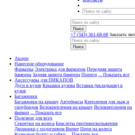
+7 (343) 361-68-68
Заказать зв
Акции
Навесное оборудование
Фаркопы
Электрика для фаркопов
Передняя защита
бампера
Задняя защита бампера
Пороги
... Показать все
Аксессуары для ПИКАПОВ
Дуги в кузов
Крышки кузова
Вставки (вкладыши) в
кузов
Багажники
Багажники на крышу
Автобоксы
Крепления для лыж и
сноубордов
Велокрепления на крышу
Велокрепления на
фаркоп
... Показать все
Полезное для всех
Секретки на колеса
Браслеты противоскольжения
Дворники с подогревом Burner
Цепи на колеса
Колесные болты и гайки
... Показать все