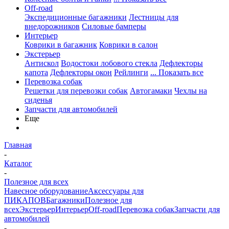
Off-road
Экспедиционные багажники
Лестницы для
внедорожников
Силовые бамперы
Интерьер
Коврики в багажник
Коврики в салон
Экстерьер
Антискол
Водостоки лобового стекла
Дефлекторы
капота
Дефлекторы окон
Рейлинги
... Показать все
Перевозка собак
Решетки для перевозки собак
Автогамаки
Чехлы на
сиденья
Запчасти для автомобилей
Еще
Главная
-
Каталог
-
Полезное для всех
Навесное оборудование
Аксессуары для
ПИКАПОВ
Багажники
Полезное для
всех
Экстерьер
Интерьер
Off-road
Перевозка собак
Запчасти для
автомобилей
-