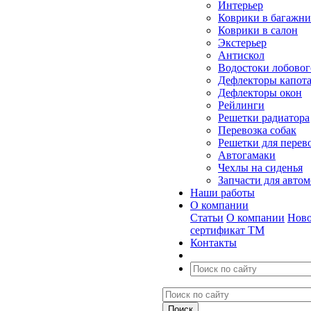
Интерьер
Коврики в багажн
Коврики в салон
Экстерьер
Антискол
Водостоки лобовог
Дефлекторы капот
Дефлекторы окон
Рейлинги
Решетки радиатора
Перевозка собак
Решетки для перев
Автогамаки
Чехлы на сиденья
Запчасти для авто
Наши работы
О компании
Статьи
О компании
Ново
сертификат ТМ
Контакты