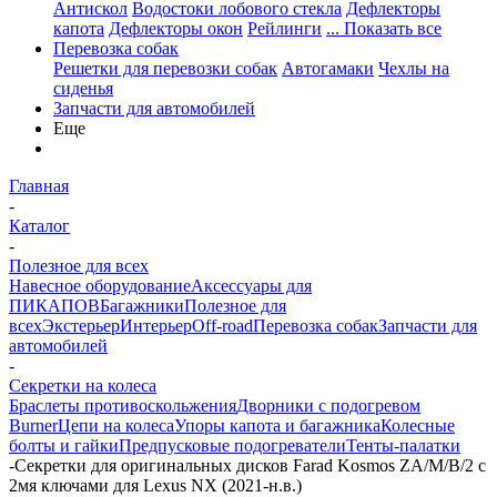
Антискол
Водостоки лобового стекла
Дефлекторы
капота
Дефлекторы окон
Рейлинги
... Показать все
Перевозка собак
Решетки для перевозки собак
Автогамаки
Чехлы на
сиденья
Запчасти для автомобилей
Еще
Главная
-
Каталог
-
Полезное для всех
Навесное оборудование
Аксессуары для
ПИКАПОВ
Багажники
Полезное для
всех
Экстерьер
Интерьер
Off-road
Перевозка собак
Запчасти для
автомобилей
-
Секретки на колеса
Браслеты противоскольжения
Дворники с подогревом
Burner
Цепи на колеса
Упоры капота и багажника
Колесные
болты и гайки
Предпусковые подогреватели
Тенты-палатки
-
Секретки для оригинальных дисков Farad Kosmos ZA/M/B/2 с
2мя ключами для Lexus NX (2021-н.в.)