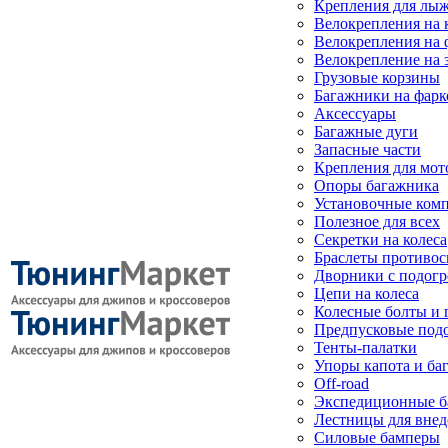
Крепления для лыж
Велокрепления на
Велокрепления на 
Велокрепление на 
Грузовые корзины
Багажники на фарк
Аксессуары
Багажные дуги
Запасные части
Крепления для мот
Опоры багажника
Установочные ком
Полезное для всех
Секретки на колеса
Браслеты противо
Дворники с подогр
Цепи на колеса
Колесные болты и 
Предпусковые под
Тенты-палатки
Упоры капота и ба
Off-road
Экспедиционные б
Лестницы для вне
Силовые бамперы