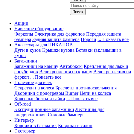
Акции
Навесное оборудование
Фаркопы
Электрика для фаркопов
Передняя защита
бампера
Задняя защита бампера
Пороги
... Показать все
Аксессуары для ПИКАПОВ
Дуги в кузов
Крышки кузова
Вставки (вкладыши) в
кузов
Багажники
Багажники на крышу
Автобоксы
Крепления для лыж и
сноубордов
Велокрепления на крышу
Велокрепления на
фаркоп
... Показать все
Полезное для всех
Секретки на колеса
Браслеты противоскольжения
Дворники с подогревом Burner
Цепи на колеса
Колесные болты и гайки
... Показать все
Off-road
Экспедиционные багажники
Лестницы для
внедорожников
Силовые бамперы
Интерьер
Коврики в багажник
Коврики в салон
Экстерьер