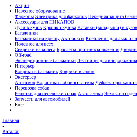
Акции
Навесное оборудование
Фаркопы
Электрика для фаркопов
Передняя защита бамп
Аксессуары для ПИКАПОВ
Дуги в кузов
Крышки кузова
Вставки (вкладыши) в кузо
Багажники
Багажники на крышу
Автобоксы
Крепления для лыж и с
Полезное для всех
Секретки на колеса
Браслеты противоскольжения
Дворник
Off-road
Экспедиционные багажники
Лестницы для внедорожник
Интерьер
Коврики в багажник
Коврики в салон
Экстерьер
Антискол
Водостоки лобового стекла
Дефлекторы капота
Перевозка собак
Решетки для перевозки собак
Автогамаки
Чехлы на сиден
Запчасти для автомобилей
Еще
Главная
-
Каталог
-