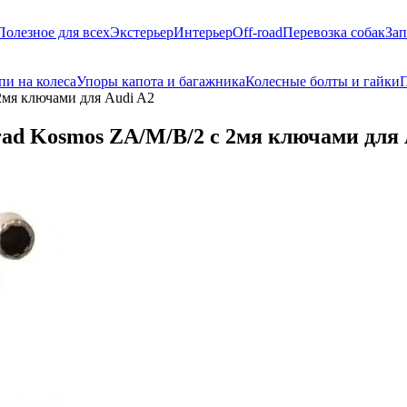
Полезное для всех
Экстерьер
Интерьер
Off-road
Перевозка собак
Зап
пи на колеса
Упоры капота и багажника
Колесные болты и гайки
П
2мя ключами для Audi A2
ad Kosmos ZA/M/B/2 с 2мя ключами для 