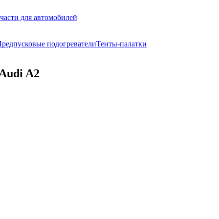
части для автомобилей
редпусковые подогреватели
Тенты-палатки
Audi A2