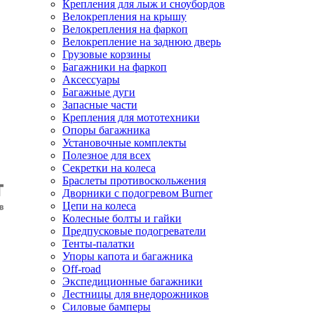
Крепления для лыж и сноубордов
Велокрепления на крышу
Велокрепления на фаркоп
Велокрепление на заднюю дверь
Грузовые корзины
Багажники на фаркоп
Аксессуары
Багажные дуги
Запасные части
Крепления для мототехники
Опоры багажника
Установочные комплекты
Полезное для всех
Секретки на колеса
Браслеты противоскольжения
Дворники с подогревом Burner
Цепи на колеса
Колесные болты и гайки
Предпусковые подогреватели
Тенты-палатки
Упоры капота и багажника
Off-road
Экспедиционные багажники
Лестницы для внедорожников
Силовые бамперы