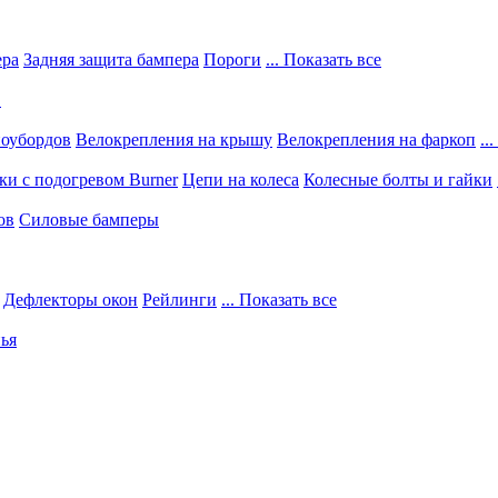
ера
Задняя защита бампера
Пороги
... Показать все
в
ноубордов
Велокрепления на крышу
Велокрепления на фаркоп
..
и с подогревом Burner
Цепи на колеса
Колесные болты и гайки
ов
Силовые бамперы
Дефлекторы окон
Рейлинги
... Показать все
ья