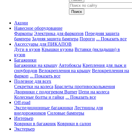
Акции
Навесное оборудование
Фаркопы
Электрика для фаркопов
Передняя защита
бампера
Задняя защита бампера
Пороги
... Показать все
Аксессуары для ПИКАПОВ
Дуги в кузов
Крышки кузова
Вставки (вкладыши) в
кузов
Багажники
Багажники на крышу
Автобоксы
Крепления для лыж и
сноубордов
Велокрепления на крышу
Велокрепления на
фаркоп
... Показать все
Полезное для всех
Секретки на колеса
Браслеты противоскольжения
Дворники с подогревом Burner
Цепи на колеса
Колесные болты и гайки
... Показать все
Off-road
Экспедиционные багажники
Лестницы для
внедорожников
Силовые бамперы
Интерьер
Коврики в багажник
Коврики в салон
Экстерьер