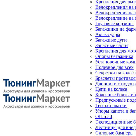
Крепления для лыж
Велокрепления на
Велокрепления на 
Велокрепление на 
Грузовые корзины
Багажники на фарк
Аксессуары
Багажные дуги
Запасные части
Крепления для мот
Опоры багажника
Установочные ком
Полезное для всех
Секретки на колеса
Браслеты противо
Дворники с подогр
Цепи на колеса
Колесные болты и 
Предпусковые под
Тенты-палатки
Упоры капота и ба
Off-road
Экспедиционные б
Лестницы для вне
Силовые бамперы