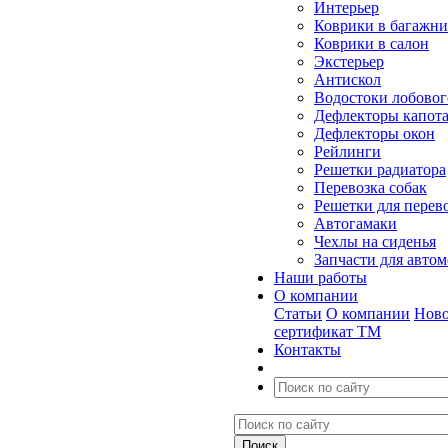
Интерьер
Коврики в багажн
Коврики в салон
Экстерьер
Антискол
Водостоки лобовог
Дефлекторы капот
Дефлекторы окон
Рейлинги
Решетки радиатора
Перевозка собак
Решетки для перев
Автогамаки
Чехлы на сиденья
Запчасти для авто
Наши работы
О компании
Статьи
О компании
Ново
сертификат ТМ
Контакты