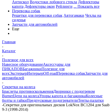
Антискол
Водостоки лобового стекла
Дефлекторы
капота
Дефлекторы окон
Рейлинги
... Показать все
Перевозка собак
Решетки для перевозки собак
Автогамаки
Чехлы на
сиденья
Запчасти для автомобилей
Еще
Главная
-
Каталог
-
Полезное для всех
Навесное оборудование
Аксессуары для
ПИКАПОВ
Багажники
Полезное для
всех
Экстерьер
Интерьер
Off-road
Перевозка собак
Запчасти для
автомобилей
-
Секретки на колеса
Браслеты противоскольжения
Дворники с подогревом
Burner
Цепи на колеса
Упоры капота и багажника
Колесные
болты и гайки
Предпусковые подогреватели
Тенты-палатки
-
Секретки для оригинальных дисков LokNox BC1204 для Saab
9-3 (1998-2014)