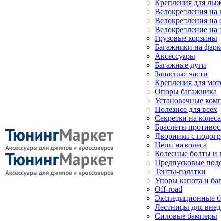
Крепления для лыж
Велокрепления на
Велокрепления на 
Велокрепление на 
Грузовые корзины
Багажники на фарк
Аксессуары
Багажные дуги
Запасные части
Крепления для мот
Опоры багажника
Установочные ком
Полезное для всех
Секретки на колеса
Браслеты противо
Дворники с подогр
Цепи на колеса
Колесные болты и 
Предпусковые под
Тенты-палатки
Упоры капота и ба
Off-road
Экспедиционные б
Лестницы для вне
Силовые бамперы