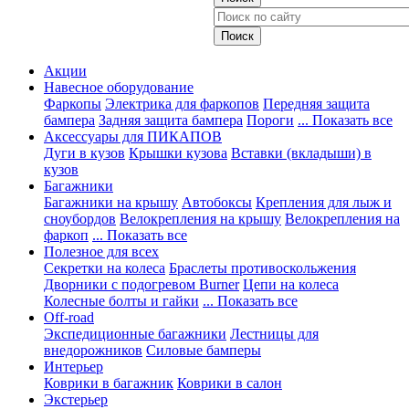
Акции
Навесное оборудование
Фаркопы
Электрика для фаркопов
Передняя защита
бампера
Задняя защита бампера
Пороги
... Показать все
Аксессуары для ПИКАПОВ
Дуги в кузов
Крышки кузова
Вставки (вкладыши) в
кузов
Багажники
Багажники на крышу
Автобоксы
Крепления для лыж и
сноубордов
Велокрепления на крышу
Велокрепления на
фаркоп
... Показать все
Полезное для всех
Секретки на колеса
Браслеты противоскольжения
Дворники с подогревом Burner
Цепи на колеса
Колесные болты и гайки
... Показать все
Off-road
Экспедиционные багажники
Лестницы для
внедорожников
Силовые бамперы
Интерьер
Коврики в багажник
Коврики в салон
Экстерьер