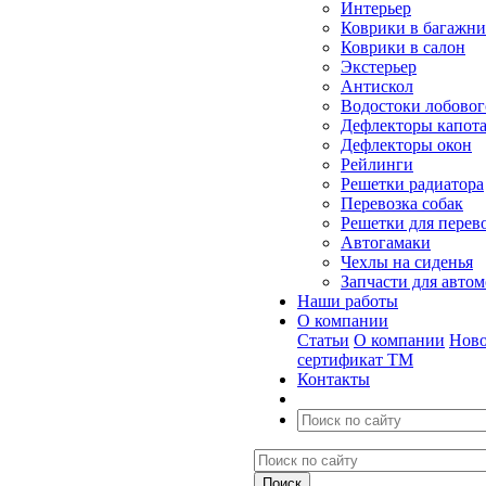
Интерьер
Коврики в багажн
Коврики в салон
Экстерьер
Антискол
Водостоки лобовог
Дефлекторы капот
Дефлекторы окон
Рейлинги
Решетки радиатора
Перевозка собак
Решетки для перев
Автогамаки
Чехлы на сиденья
Запчасти для авто
Наши работы
О компании
Статьи
О компании
Ново
сертификат ТМ
Контакты