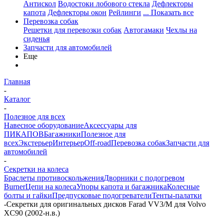
Антискол
Водостоки лобового стекла
Дефлекторы
капота
Дефлекторы окон
Рейлинги
... Показать все
Перевозка собак
Решетки для перевозки собак
Автогамаки
Чехлы на
сиденья
Запчасти для автомобилей
Еще
Главная
-
Каталог
-
Полезное для всех
Навесное оборудование
Аксессуары для
ПИКАПОВ
Багажники
Полезное для
всех
Экстерьер
Интерьер
Off-road
Перевозка собак
Запчасти для
автомобилей
-
Секретки на колеса
Браслеты противоскольжения
Дворники с подогревом
Burner
Цепи на колеса
Упоры капота и багажника
Колесные
болты и гайки
Предпусковые подогреватели
Тенты-палатки
-
Секретки для оригинальных дисков Farad VV3/M для Volvo
XC90 (2002-н.в.)