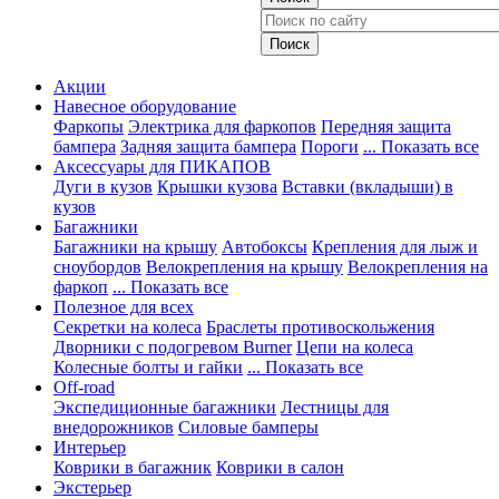
Акции
Навесное оборудование
Фаркопы
Электрика для фаркопов
Передняя защита
бампера
Задняя защита бампера
Пороги
... Показать все
Аксессуары для ПИКАПОВ
Дуги в кузов
Крышки кузова
Вставки (вкладыши) в
кузов
Багажники
Багажники на крышу
Автобоксы
Крепления для лыж и
сноубордов
Велокрепления на крышу
Велокрепления на
фаркоп
... Показать все
Полезное для всех
Секретки на колеса
Браслеты противоскольжения
Дворники с подогревом Burner
Цепи на колеса
Колесные болты и гайки
... Показать все
Off-road
Экспедиционные багажники
Лестницы для
внедорожников
Силовые бамперы
Интерьер
Коврики в багажник
Коврики в салон
Экстерьер