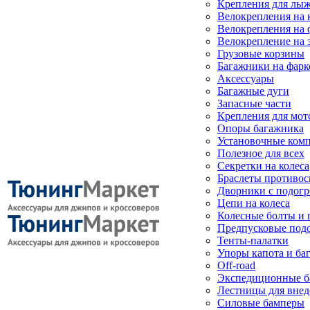
Крепления для лыж
Велокрепления на
Велокрепления на 
Велокрепление на 
Грузовые корзины
Багажники на фарк
Аксессуары
Багажные дуги
Запасные части
Крепления для мот
Опоры багажника
Установочные ком
Полезное для всех
Секретки на колеса
Браслеты противо
Дворники с подогр
Цепи на колеса
Колесные болты и 
Предпусковые под
Тенты-палатки
Упоры капота и ба
Off-road
Экспедиционные б
Лестницы для вне
Силовые бамперы