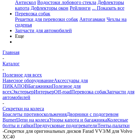
Антискол
Водостоки лобового стекла
Дефлекторы
капота
Дефлекторы окон
Рейлинги
... Показать все
Перевозка собак
Решетки для перевозки собак
Автогамаки
Чехлы на
сиденья
Запчасти для автомобилей
Еще
Главная
-
Каталог
-
Полезное для всех
Навесное оборудование
Аксессуары для
ПИКАПОВ
Багажники
Полезное для
всех
Экстерьер
Интерьер
Off-road
Перевозка собак
Запчасти для
автомобилей
-
Секретки на колеса
Браслеты противоскольжения
Дворники с подогревом
Burner
Цепи на колеса
Упоры капота и багажника
Колесные
болты и гайки
Предпусковые подогреватели
Тенты-палатки
-
Секретки для оригинальных дисков Farad VV3/M для Volvo
XC40