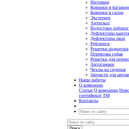
Интерьер
Коврики в багажн
Коврики в салон
Экстерьер
Антискол
Водостоки лобовог
Дефлекторы капот
Дефлекторы окон
Рейлинги
Решетки радиатора
Перевозка собак
Решетки для перев
Автогамаки
Чехлы на сиденья
Запчасти для авто
Наши работы
О компании
Статьи
О компании
Ново
сертификат ТМ
Контакты