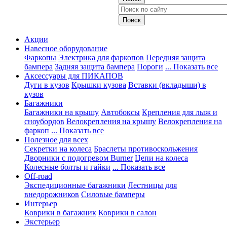
Акции
Навесное оборудование
Фаркопы
Электрика для фаркопов
Передняя защита
бампера
Задняя защита бампера
Пороги
... Показать все
Аксессуары для ПИКАПОВ
Дуги в кузов
Крышки кузова
Вставки (вкладыши) в
кузов
Багажники
Багажники на крышу
Автобоксы
Крепления для лыж и
сноубордов
Велокрепления на крышу
Велокрепления на
фаркоп
... Показать все
Полезное для всех
Секретки на колеса
Браслеты противоскольжения
Дворники с подогревом Burner
Цепи на колеса
Колесные болты и гайки
... Показать все
Off-road
Экспедиционные багажники
Лестницы для
внедорожников
Силовые бамперы
Интерьер
Коврики в багажник
Коврики в салон
Экстерьер