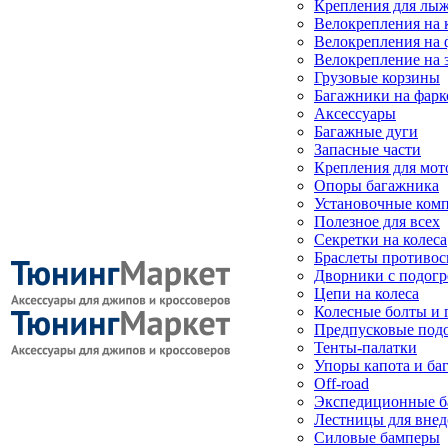
Крепления для лыж
Велокрепления на
Велокрепления на 
Велокрепление на 
Грузовые корзины
Багажники на фарк
Аксессуары
Багажные дуги
Запасные части
Крепления для мот
Опоры багажника
Установочные ком
Полезное для всех
Секретки на колеса
Браслеты противо
Дворники с подогр
Цепи на колеса
Колесные болты и 
Предпусковые под
Тенты-палатки
Упоры капота и ба
Off-road
Экспедиционные б
Лестницы для вне
Силовые бамперы