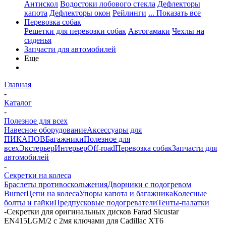
Антискол
Водостоки лобового стекла
Дефлекторы
капота
Дефлекторы окон
Рейлинги
... Показать все
Перевозка собак
Решетки для перевозки собак
Автогамаки
Чехлы на
сиденья
Запчасти для автомобилей
Еще
Главная
-
Каталог
-
Полезное для всех
Навесное оборудование
Аксессуары для
ПИКАПОВ
Багажники
Полезное для
всех
Экстерьер
Интерьер
Off-road
Перевозка собак
Запчасти для
автомобилей
-
Секретки на колеса
Браслеты противоскольжения
Дворники с подогревом
Burner
Цепи на колеса
Упоры капота и багажника
Колесные
болты и гайки
Предпусковые подогреватели
Тенты-палатки
-
Секретки для оригинальных дисков Farad Sicustar
EN415LGM/2 с 2мя ключами для Cadillac XT6