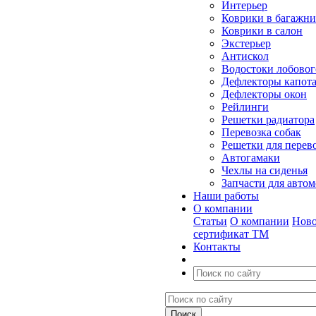
Интерьер
Коврики в багажн
Коврики в салон
Экстерьер
Антискол
Водостоки лобовог
Дефлекторы капот
Дефлекторы окон
Рейлинги
Решетки радиатора
Перевозка собак
Решетки для перев
Автогамаки
Чехлы на сиденья
Запчасти для авто
Наши работы
О компании
Статьи
О компании
Ново
сертификат ТМ
Контакты