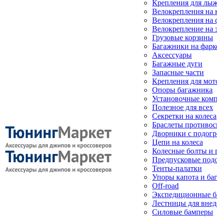
Крепления для лыж
Велокрепления на
Велокрепления на 
Велокрепление на 
Грузовые корзины
Багажники на фарк
Аксессуары
Багажные дуги
Запасные части
Крепления для мот
Опоры багажника
Установочные ком
Полезное для всех
Секретки на колеса
Браслеты противо
Дворники с подогр
Цепи на колеса
Колесные болты и 
Предпусковые под
Тенты-палатки
Упоры капота и ба
Off-road
Экспедиционные б
Лестницы для вне
Силовые бамперы