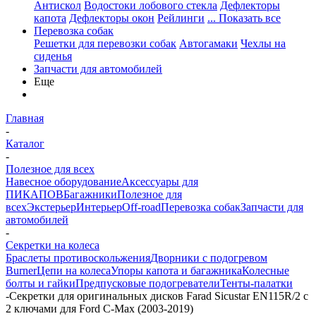
Антискол
Водостоки лобового стекла
Дефлекторы
капота
Дефлекторы окон
Рейлинги
... Показать все
Перевозка собак
Решетки для перевозки собак
Автогамаки
Чехлы на
сиденья
Запчасти для автомобилей
Еще
Главная
-
Каталог
-
Полезное для всех
Навесное оборудование
Аксессуары для
ПИКАПОВ
Багажники
Полезное для
всех
Экстерьер
Интерьер
Off-road
Перевозка собак
Запчасти для
автомобилей
-
Секретки на колеса
Браслеты противоскольжения
Дворники с подогревом
Burner
Цепи на колеса
Упоры капота и багажника
Колесные
болты и гайки
Предпусковые подогреватели
Тенты-палатки
-
Секретки для оригинальных дисков Farad Sicustar EN115R/2 с
2 ключами для Ford C-Max (2003-2019)