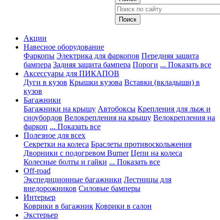
Акции
Навесное оборудование
Фаркопы
Электрика для фаркопов
Передняя защита
бампера
Задняя защита бампера
Пороги
... Показать все
Аксессуары для ПИКАПОВ
Дуги в кузов
Крышки кузова
Вставки (вкладыши) в
кузов
Багажники
Багажники на крышу
Автобоксы
Крепления для лыж и
сноубордов
Велокрепления на крышу
Велокрепления на
фаркоп
... Показать все
Полезное для всех
Секретки на колеса
Браслеты противоскольжения
Дворники с подогревом Burner
Цепи на колеса
Колесные болты и гайки
... Показать все
Off-road
Экспедиционные багажники
Лестницы для
внедорожников
Силовые бамперы
Интерьер
Коврики в багажник
Коврики в салон
Экстерьер