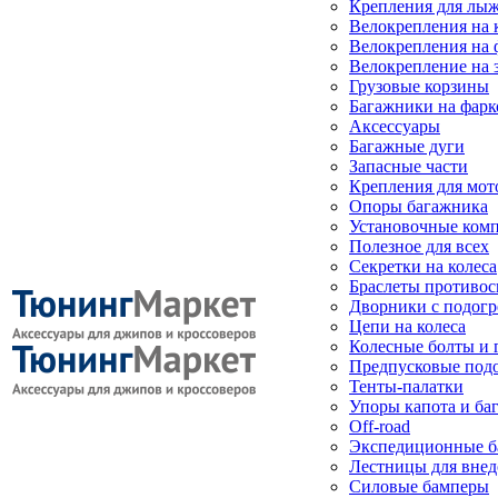
Крепления для лыж
Велокрепления на
Велокрепления на 
Велокрепление на 
Грузовые корзины
Багажники на фарк
Аксессуары
Багажные дуги
Запасные части
Крепления для мот
Опоры багажника
Установочные ком
Полезное для всех
Секретки на колеса
Браслеты противо
Дворники с подогр
Цепи на колеса
Колесные болты и 
Предпусковые под
Тенты-палатки
Упоры капота и ба
Off-road
Экспедиционные б
Лестницы для вне
Силовые бамперы