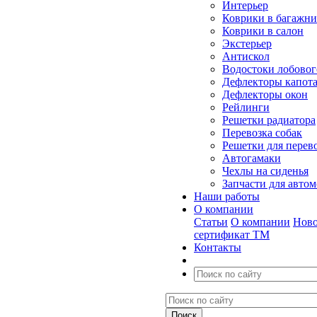
Интерьер
Коврики в багажн
Коврики в салон
Экстерьер
Антискол
Водостоки лобовог
Дефлекторы капот
Дефлекторы окон
Рейлинги
Решетки радиатора
Перевозка собак
Решетки для перев
Автогамаки
Чехлы на сиденья
Запчасти для авто
Наши работы
О компании
Статьи
О компании
Ново
сертификат ТМ
Контакты