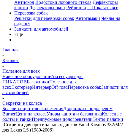
Антискол
Водостоки лобового стекла
Дефлекторы
капота
Дефлекторы окон
Рейлинги
... Показать все
Перевозка собак
Решетки для перевозки собак
Автогамаки
Чехлы на
сиденья
Запчасти для автомобилей
Еще
Главная
-
Каталог
-
Полезное для всех
Навесное оборудование
Аксессуары для
ПИКАПОВ
Багажники
Полезное для
всех
Экстерьер
Интерьер
Off-road
Перевозка собак
Запчасти для
автомобилей
-
Секретки на колеса
Браслеты противоскольжения
Дворники с подогревом
Burner
Цепи на колеса
Упоры капота и багажника
Колесные
болты и гайки
Предпусковые подогреватели
Тенты-палатки
-
Секретки для оригинальных дисков Farad Kosmos 382/M/2
для Lexus LS (1989-2006)