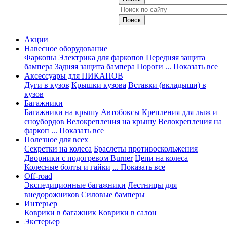
Акции
Навесное оборудование
Фаркопы
Электрика для фаркопов
Передняя защита
бампера
Задняя защита бампера
Пороги
... Показать все
Аксессуары для ПИКАПОВ
Дуги в кузов
Крышки кузова
Вставки (вкладыши) в
кузов
Багажники
Багажники на крышу
Автобоксы
Крепления для лыж и
сноубордов
Велокрепления на крышу
Велокрепления на
фаркоп
... Показать все
Полезное для всех
Секретки на колеса
Браслеты противоскольжения
Дворники с подогревом Burner
Цепи на колеса
Колесные болты и гайки
... Показать все
Off-road
Экспедиционные багажники
Лестницы для
внедорожников
Силовые бамперы
Интерьер
Коврики в багажник
Коврики в салон
Экстерьер