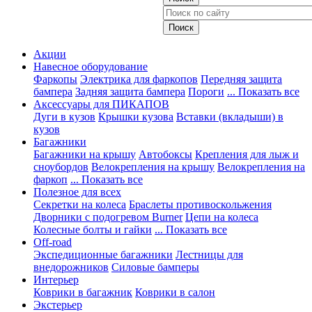
Акции
Навесное оборудование
Фаркопы
Электрика для фаркопов
Передняя защита
бампера
Задняя защита бампера
Пороги
... Показать все
Аксессуары для ПИКАПОВ
Дуги в кузов
Крышки кузова
Вставки (вкладыши) в
кузов
Багажники
Багажники на крышу
Автобоксы
Крепления для лыж и
сноубордов
Велокрепления на крышу
Велокрепления на
фаркоп
... Показать все
Полезное для всех
Секретки на колеса
Браслеты противоскольжения
Дворники с подогревом Burner
Цепи на колеса
Колесные болты и гайки
... Показать все
Off-road
Экспедиционные багажники
Лестницы для
внедорожников
Силовые бамперы
Интерьер
Коврики в багажник
Коврики в салон
Экстерьер