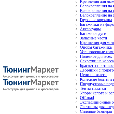
Крепления для лыж
Велокрепления на
Велокрепления на 
Велокрепление на 
Грузовые корзины
Багажники на фарк
Аксессуары
Багажные дуги
Запасные части
Крепления для мот
Опоры багажника
Установочные ком
Полезное для всех
Секретки на колеса
Браслеты противо
Дворники с подогр
Цепи на колеса
Колесные болты и 
Предпусковые под
Тенты-палатки
Упоры капота и ба
Off-road
Экспедиционные б
Лестницы для вне
Силовые бамперы