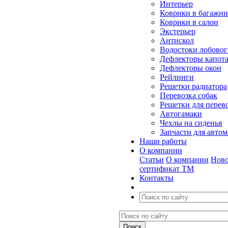
Интерьер
Коврики в багажн
Коврики в салон
Экстерьер
Антискол
Водостоки лобовог
Дефлекторы капот
Дефлекторы окон
Рейлинги
Решетки радиатора
Перевозка собак
Решетки для перев
Автогамаки
Чехлы на сиденья
Запчасти для авто
Наши работы
О компании
Статьи
О компании
Ново
сертификат ТМ
Контакты