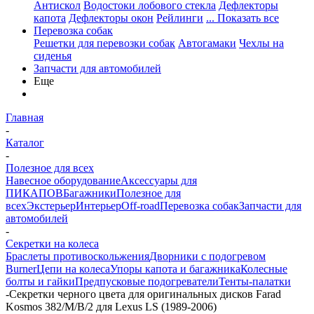
Антискол
Водостоки лобового стекла
Дефлекторы
капота
Дефлекторы окон
Рейлинги
... Показать все
Перевозка собак
Решетки для перевозки собак
Автогамаки
Чехлы на
сиденья
Запчасти для автомобилей
Еще
Главная
-
Каталог
-
Полезное для всех
Навесное оборудование
Аксессуары для
ПИКАПОВ
Багажники
Полезное для
всех
Экстерьер
Интерьер
Off-road
Перевозка собак
Запчасти для
автомобилей
-
Секретки на колеса
Браслеты противоскольжения
Дворники с подогревом
Burner
Цепи на колеса
Упоры капота и багажника
Колесные
болты и гайки
Предпусковые подогреватели
Тенты-палатки
-
Секретки черного цвета для оригинальных дисков Farad
Kosmos 382/M/B/2 для Lexus LS (1989-2006)