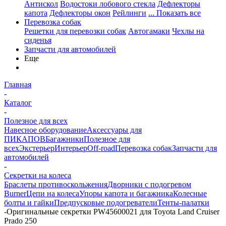
Антискол
Водостоки лобового стекла
Дефлекторы
капота
Дефлекторы окон
Рейлинги
... Показать все
Перевозка собак
Решетки для перевозки собак
Автогамаки
Чехлы на
сиденья
Запчасти для автомобилей
Еще
Главная
-
Каталог
-
Полезное для всех
Навесное оборудование
Аксессуары для
ПИКАПОВ
Багажники
Полезное для
всех
Экстерьер
Интерьер
Off-road
Перевозка собак
Запчасти для
автомобилей
-
Секретки на колеса
Браслеты противоскольжения
Дворники с подогревом
Burner
Цепи на колеса
Упоры капота и багажника
Колесные
болты и гайки
Предпусковые подогреватели
Тенты-палатки
-
Оригинальные секретки PW45600021 для Toyota Land Cruiser
Prado 250