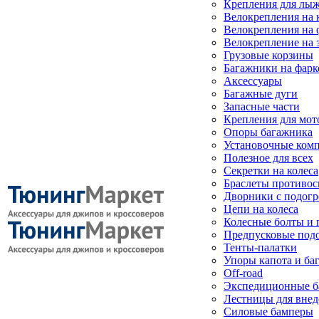
Крепления для лыж
Велокрепления на
Велокрепления на 
Велокрепление на 
Грузовые корзины
Багажники на фарк
Аксессуары
Багажные дуги
Запасные части
Крепления для мот
Опоры багажника
Установочные ком
Полезное для всех
Секретки на колеса
Браслеты противо
Дворники с подогр
Цепи на колеса
Колесные болты и 
Предпусковые под
Тенты-палатки
Упоры капота и ба
Off-road
Экспедиционные б
Лестницы для вне
Силовые бамперы