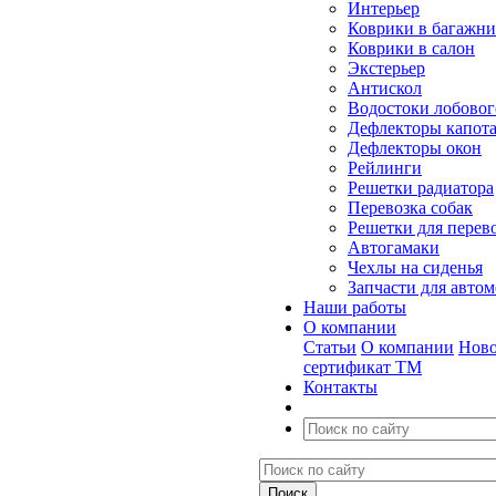
Интерьер
Коврики в багажн
Коврики в салон
Экстерьер
Антискол
Водостоки лобовог
Дефлекторы капот
Дефлекторы окон
Рейлинги
Решетки радиатора
Перевозка собак
Решетки для перев
Автогамаки
Чехлы на сиденья
Запчасти для авто
Наши работы
О компании
Статьи
О компании
Ново
сертификат ТМ
Контакты