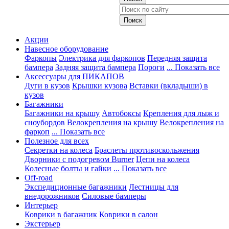
Акции
Навесное оборудование
Фаркопы
Электрика для фаркопов
Передняя защита
бампера
Задняя защита бампера
Пороги
... Показать все
Аксессуары для ПИКАПОВ
Дуги в кузов
Крышки кузова
Вставки (вкладыши) в
кузов
Багажники
Багажники на крышу
Автобоксы
Крепления для лыж и
сноубордов
Велокрепления на крышу
Велокрепления на
фаркоп
... Показать все
Полезное для всех
Секретки на колеса
Браслеты противоскольжения
Дворники с подогревом Burner
Цепи на колеса
Колесные болты и гайки
... Показать все
Off-road
Экспедиционные багажники
Лестницы для
внедорожников
Силовые бамперы
Интерьер
Коврики в багажник
Коврики в салон
Экстерьер