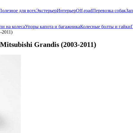
Полезное для всех
Экстерьер
Интерьер
Off-road
Перевозка собак
Зап
пи на колеса
Упоры капота и багажника
Колесные болты и гайки
П
-2011)
tsubishi Grandis (2003-2011)