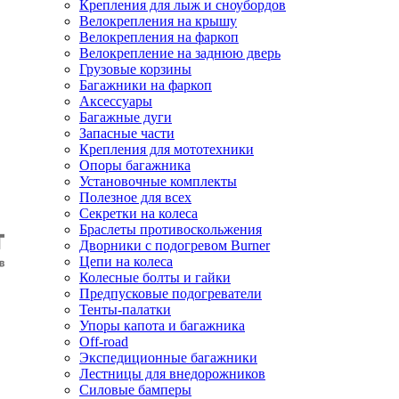
Крепления для лыж и сноубордов
Велокрепления на крышу
Велокрепления на фаркоп
Велокрепление на заднюю дверь
Грузовые корзины
Багажники на фаркоп
Аксессуары
Багажные дуги
Запасные части
Крепления для мототехники
Опоры багажника
Установочные комплекты
Полезное для всех
Секретки на колеса
Браслеты противоскольжения
Дворники с подогревом Burner
Цепи на колеса
Колесные болты и гайки
Предпусковые подогреватели
Тенты-палатки
Упоры капота и багажника
Off-road
Экспедиционные багажники
Лестницы для внедорожников
Силовые бамперы