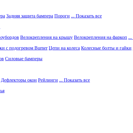
ера
Задняя защита бампера
Пороги
... Показать все
в
ноубордов
Велокрепления на крышу
Велокрепления на фаркоп
..
и с подогревом Burner
Цепи на колеса
Колесные болты и гайки
ов
Силовые бамперы
Дефлекторы окон
Рейлинги
... Показать все
ья