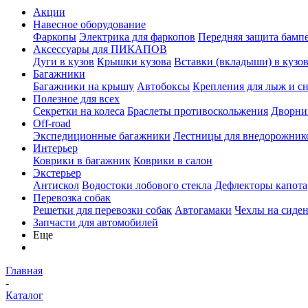
Акции
Навесное оборудование
Фаркопы
Электрика для фаркопов
Передняя защита бамп
Аксессуары для ПИКАПОВ
Дуги в кузов
Крышки кузова
Вставки (вкладыши) в кузо
Багажники
Багажники на крышу
Автобоксы
Крепления для лыж и с
Полезное для всех
Секретки на колеса
Браслеты противоскольжения
Дворник
Off-road
Экспедиционные багажники
Лестницы для внедорожник
Интерьер
Коврики в багажник
Коврики в салон
Экстерьер
Антискол
Водостоки лобового стекла
Дефлекторы капота
Перевозка собак
Решетки для перевозки собак
Автогамаки
Чехлы на сиден
Запчасти для автомобилей
Еще
Главная
-
Каталог
-