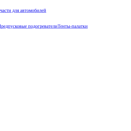
части для автомобилей
редпусковые подогреватели
Тенты-палатки