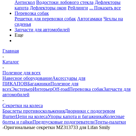
Антискол
Водостоки лобового стекла
Дефлекторы
капота
Дефлекторы окон
Рейлинги
... Показать все
Перевозка собак
Решетки для перевозки собак
Автогамаки
Чехлы на
сиденья
Запчасти для автомобилей
Еще
Главная
-
Каталог
-
Полезное для всех
Навесное оборудование
Аксессуары для
ПИКАПОВ
Багажники
Полезное для
всех
Экстерьер
Интерьер
Off-road
Перевозка собак
Запчасти для
автомобилей
-
Секретки на колеса
Браслеты противоскольжения
Дворники с подогревом
Burner
Цепи на колеса
Упоры капота и багажника
Колесные
болты и гайки
Предпусковые подогреватели
Тенты-палатки
-
Оригинальные секретки MZ313733 для Lifan Smily