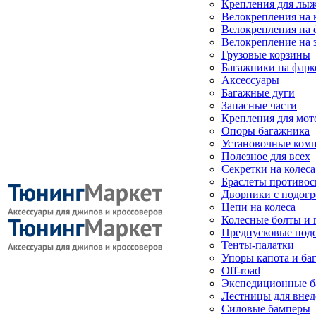
Крепления для лыж
Велокрепления на
Велокрепления на 
Велокрепление на 
Грузовые корзины
Багажники на фарк
Аксессуары
Багажные дуги
Запасные части
Крепления для мот
Опоры багажника
Установочные ком
Полезное для всех
Секретки на колеса
Браслеты противо
Дворники с подогр
Цепи на колеса
Колесные болты и 
Предпусковые под
Тенты-палатки
Упоры капота и ба
Off-road
Экспедиционные б
Лестницы для вне
Силовые бамперы