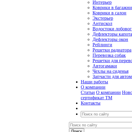
Интерьер
Коврики в багажн
Коврики в салон
Экстерьер
Антискол
Водостоки лобовог
Дефлекторы капот
Дефлекторы окон
Рейлинги
Решетки радиатора
Перевозка собак
Решетки для перев
Автогамаки
Чехлы на сиденья
Запчасти для авто
Наши работы
О компании
Статьи
О компании
Ново
сертификат ТМ
Контакты