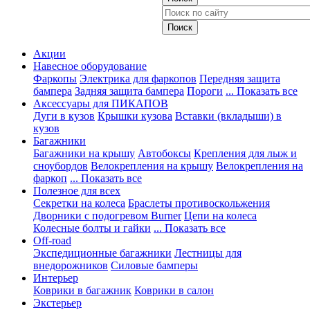
Акции
Навесное оборудование
Фаркопы
Электрика для фаркопов
Передняя защита
бампера
Задняя защита бампера
Пороги
... Показать все
Аксессуары для ПИКАПОВ
Дуги в кузов
Крышки кузова
Вставки (вкладыши) в
кузов
Багажники
Багажники на крышу
Автобоксы
Крепления для лыж и
сноубордов
Велокрепления на крышу
Велокрепления на
фаркоп
... Показать все
Полезное для всех
Секретки на колеса
Браслеты противоскольжения
Дворники с подогревом Burner
Цепи на колеса
Колесные болты и гайки
... Показать все
Off-road
Экспедиционные багажники
Лестницы для
внедорожников
Силовые бамперы
Интерьер
Коврики в багажник
Коврики в салон
Экстерьер