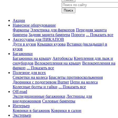
Акции
Навесное оборудование
Фаркопы
Электрика для фаркопов
Передняя защита
бампера
Задняя защита бампера
Пороги
... Показать все
Аксессуары для ПИКАПОВ
Дуги в кузов
Крышки кузова
Вставки (вкладыши) в
кузов
Багажники
Багажники на крышу
Автобоксы
Крепления для лыж и
сноубордов
Велокрепления на крышу
Велокрепления на
фаркоп
... Показать все
Полезное для всех
Секретки на колеса
Браслеты противоскольжения
Дворники с подогревом Burner
Цепи на колеса
Колесные болты и гайки
... Показать все
Off-road
Экспедиционные багажники
Лестницы для
внедорожников
Силовые бамперы
Интерьер
Коврики в багажник
Коврики в салон
Экстерьер