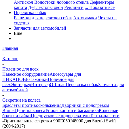
Антискол
Водостоки лобового стекла
Дефлекторы
капота
Дефлекторы окон
Рейлинги
... Показать все
Перевозка собак
Решетки для перевозки собак
Автогамаки
Чехлы на
сиденья
Запчасти для автомобилей
Еще
Главная
-
Каталог
-
Полезное для всех
Навесное оборудование
Аксессуары для
ПИКАПОВ
Багажники
Полезное для
всех
Экстерьер
Интерьер
Off-road
Перевозка собак
Запчасти для
автомобилей
-
Секретки на колеса
Браслеты противоскольжения
Дворники с подогревом
Burner
Цепи на колеса
Упоры капота и багажника
Колесные
болты и гайки
Предпусковые подогреватели
Тенты-палатки
-
Оригинальные секретки 990E059J48000 для Suzuki Swift
(2004-2017)