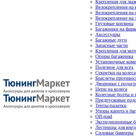
Крепления для лыж
Велокрепления на
Велокрепления на 
Велокрепление на 
Грузовые корзины
Багажники на фарк
Аксессуары
Багажные дуги
Запасные части
Крепления для мот
Опоры багажника
Установочные ком
Полезное для всех
Секретки на колеса
Браслеты противо
Дворники с подогр
Цепи на колеса
Колесные болты и 
Предпусковые под
Тенты-палатки
Упоры капота и ба
Off-road
Экспедиционные б
Лестницы для вне
Силовые бамперы