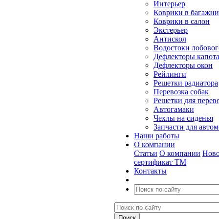
Интерьер
Коврики в багажн
Коврики в салон
Экстерьер
Антискол
Водостоки лобовог
Дефлекторы капот
Дефлекторы окон
Рейлинги
Решетки радиатора
Перевозка собак
Решетки для перев
Автогамаки
Чехлы на сиденья
Запчасти для авто
Наши работы
О компании
Статьи
О компании
Ново
сертификат ТМ
Контакты