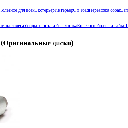
Полезное для всех
Экстерьер
Интерьер
Off-road
Перевозка собак
Зап
пи на колеса
Упоры капота и багажника
Колесные болты и гайки
П
a (Оригинальные диски)