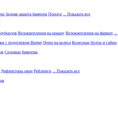
ера
Задняя защита бампера
Пороги
... Показать все
в
ноубордов
Велокрепления на крышу
Велокрепления на фаркоп
..
и с подогревом Burner
Цепи на колеса
Колесные болты и гайки
ов
Силовые бамперы
Дефлекторы окон
Рейлинги
... Показать все
ья