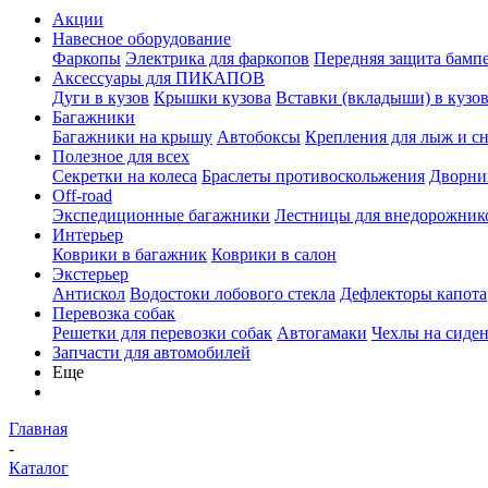
Акции
Навесное оборудование
Фаркопы
Электрика для фаркопов
Передняя защита бамп
Аксессуары для ПИКАПОВ
Дуги в кузов
Крышки кузова
Вставки (вкладыши) в кузо
Багажники
Багажники на крышу
Автобоксы
Крепления для лыж и с
Полезное для всех
Секретки на колеса
Браслеты противоскольжения
Дворник
Off-road
Экспедиционные багажники
Лестницы для внедорожник
Интерьер
Коврики в багажник
Коврики в салон
Экстерьер
Антискол
Водостоки лобового стекла
Дефлекторы капота
Перевозка собак
Решетки для перевозки собак
Автогамаки
Чехлы на сиден
Запчасти для автомобилей
Еще
Главная
-
Каталог
-