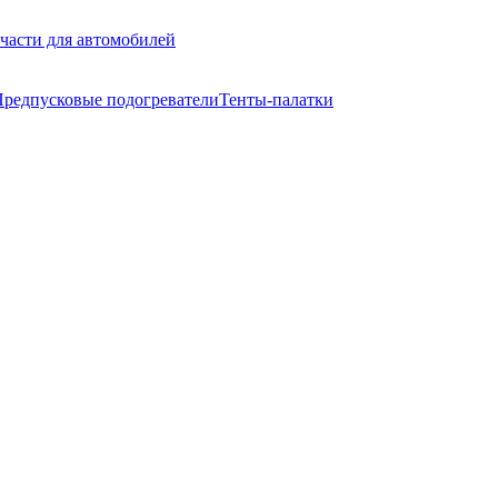
части для автомобилей
редпусковые подогреватели
Тенты-палатки