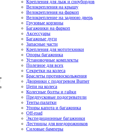
Крепления для лыж и сноубордов
Велокрепления на крышу
Велокрепления на фаркоп
Велокрепление на заднюю дверь
Грузовые корзины
Багажники на фаркоп
Аксессуары
Багажные дуги
Запасные части
Крепления для мототехники
Опоры багажника
Установочные комплекты
Полезное для всех
Секретки на колеса
Браслеты противоскольжения
Дворники с подогревом Burner
Цепи на колеса
Колесные болты и гайки
Предпусковые подогреватели
Тенты-палатки
Упоры капота и багажника
Off-road
Экспедиционные багажники
Лестницы для внедорожников
Силовые бамперы