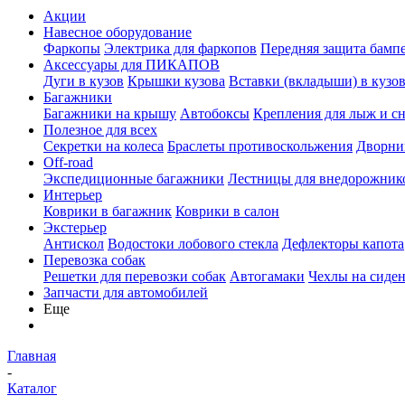
Акции
Навесное оборудование
Фаркопы
Электрика для фаркопов
Передняя защита бамп
Аксессуары для ПИКАПОВ
Дуги в кузов
Крышки кузова
Вставки (вкладыши) в кузо
Багажники
Багажники на крышу
Автобоксы
Крепления для лыж и с
Полезное для всех
Секретки на колеса
Браслеты противоскольжения
Дворник
Off-road
Экспедиционные багажники
Лестницы для внедорожник
Интерьер
Коврики в багажник
Коврики в салон
Экстерьер
Антискол
Водостоки лобового стекла
Дефлекторы капота
Перевозка собак
Решетки для перевозки собак
Автогамаки
Чехлы на сиден
Запчасти для автомобилей
Еще
Главная
-
Каталог
-