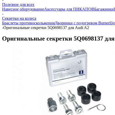
Полезное для всех
Навесное оборудование
Аксессуары для ПИКАПОВ
Багажники
-
Секретки на колеса
Браслеты противоскольжения
Дворники с подогревом Burner
Це
-
Оригинальные секретки 5Q0698137 для Audi A2
Оригинальные секретки 5Q0698137 для