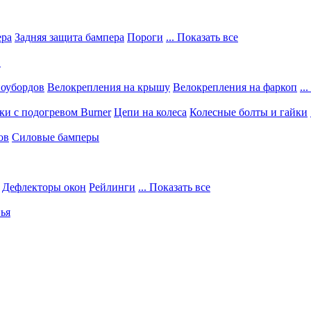
ера
Задняя защита бампера
Пороги
... Показать все
в
ноубордов
Велокрепления на крышу
Велокрепления на фаркоп
..
и с подогревом Burner
Цепи на колеса
Колесные болты и гайки
ов
Силовые бамперы
Дефлекторы окон
Рейлинги
... Показать все
ья