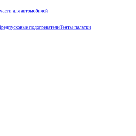
части для автомобилей
редпусковые подогреватели
Тенты-палатки