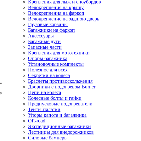
Крепления для лыж и сноубордов
Велокрепления на крышу
Велокрепления на фаркоп
Велокрепление на заднюю дверь
Грузовые корзины
Багажники на фаркоп
Аксессуары
Багажные дуги
Запасные части
Крепления для мототехники
Опоры багажника
Установочные комплекты
Полезное для всех
Секретки на колеса
Браслеты противоскольжения
Дворники с подогревом Burner
Цепи на колеса
Колесные болты и гайки
Предпусковые подогреватели
Тенты-палатки
Упоры капота и багажника
Off-road
Экспедиционные багажники
Лестницы для внедорожников
Силовые бамперы