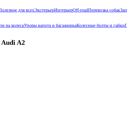
Полезное для всех
Экстерьер
Интерьер
Off-road
Перевозка собак
Зап
пи на колеса
Упоры капота и багажника
Колесные болты и гайки
П
 Audi A2