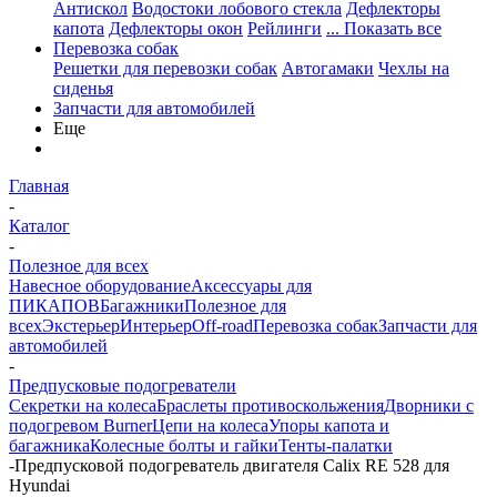
Антискол
Водостоки лобового стекла
Дефлекторы
капота
Дефлекторы окон
Рейлинги
... Показать все
Перевозка собак
Решетки для перевозки собак
Автогамаки
Чехлы на
сиденья
Запчасти для автомобилей
Еще
Главная
-
Каталог
-
Полезное для всех
Навесное оборудование
Аксессуары для
ПИКАПОВ
Багажники
Полезное для
всех
Экстерьер
Интерьер
Off-road
Перевозка собак
Запчасти для
автомобилей
-
Предпусковые подогреватели
Секретки на колеса
Браслеты противоскольжения
Дворники с
подогревом Burner
Цепи на колеса
Упоры капота и
багажника
Колесные болты и гайки
Тенты-палатки
-
Предпусковой подогреватель двигателя Calix RE 528 для
Hyundai