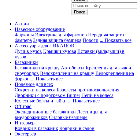
Акции
Навесное оборудование
Фаркопы
Электрика для фаркопов
Передняя защита
бампера
Задняя защита бампера
Пороги
... Показать все
Аксессуары для ПИКАПОВ
Дуги в кузов
Крышки кузова
Вставки (вкладыши) в
кузов
Багажники
Багажники на крышу
Автобоксы
Крепления для лыж и
сноубордов
Велокрепления на крышу
Велокрепления на
фаркоп
... Показать все
Полезное для всех
Секретки на колеса
Браслеты противоскольжения
Дворники с подогревом Burner
Цепи на колеса
Колесные болты и гайки
... Показать все
Off-road
Экспедиционные багажники
Лестницы для
внедорожников
Силовые бамперы
Интерьер
Коврики в багажник
Коврики в салон
Экстерьер