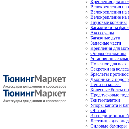
Крепления для лыж
Велокрепления на
Велокрепления на 
Велокрепление на 
Грузовые корзины
Багажники на фарк
Аксессуары
Багажные дуги
Запасные части
Крепления для мот
Опоры багажника
Установочные ком
Полезное для всех
Секретки на колеса
Браслеты противо
Дворники с подогр
Цепи на колеса
Колесные болты и 
Предпусковые под
Тенты-палатки
Упоры капота и ба
Off-road
Экспедиционные б
Лестницы для вне
Силовые бамперы