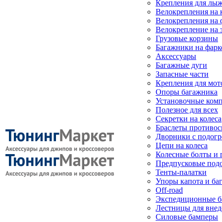
Крепления для лыж
Велокрепления на
Велокрепления на 
Велокрепление на 
Грузовые корзины
Багажники на фарк
Аксессуары
Багажные дуги
Запасные части
Крепления для мот
Опоры багажника
Установочные ком
Полезное для всех
Секретки на колеса
Браслеты противо
Дворники с подогр
Цепи на колеса
Колесные болты и 
Предпусковые под
Тенты-палатки
Упоры капота и ба
Off-road
Экспедиционные б
Лестницы для вне
Силовые бамперы