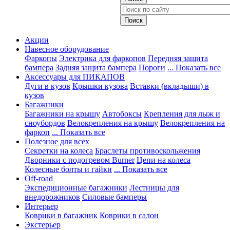
Акции
Навесное оборудование
Фаркопы
Электрика для фаркопов
Передняя защита
бампера
Задняя защита бампера
Пороги
... Показать все
Аксессуары для ПИКАПОВ
Дуги в кузов
Крышки кузова
Вставки (вкладыши) в
кузов
Багажники
Багажники на крышу
Автобоксы
Крепления для лыж и
сноубордов
Велокрепления на крышу
Велокрепления на
фаркоп
... Показать все
Полезное для всех
Секретки на колеса
Браслеты противоскольжения
Дворники с подогревом Burner
Цепи на колеса
Колесные болты и гайки
... Показать все
Off-road
Экспедиционные багажники
Лестницы для
внедорожников
Силовые бамперы
Интерьер
Коврики в багажник
Коврики в салон
Экстерьер