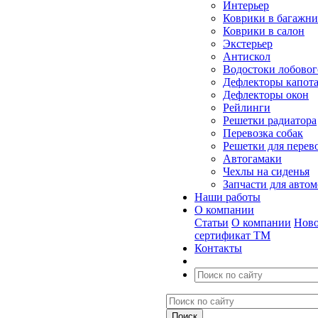
Интерьер
Коврики в багажн
Коврики в салон
Экстерьер
Антискол
Водостоки лобовог
Дефлекторы капот
Дефлекторы окон
Рейлинги
Решетки радиатора
Перевозка собак
Решетки для перев
Автогамаки
Чехлы на сиденья
Запчасти для авто
Наши работы
О компании
Статьи
О компании
Ново
сертификат ТМ
Контакты