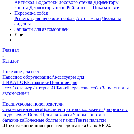
Антискол
Водостоки лобового стекла
Дефлекторы
капота
Дефлекторы окон
Рейлинги
... Показать все
Перевозка собак
Решетки для перевозки собак
Автогамаки
Чехлы на
сиденья
Запчасти для автомобилей
Еще
Главная
-
Каталог
-
Полезное для всех
Навесное оборудование
Аксессуары для
ПИКАПОВ
Багажники
Полезное для
всех
Экстерьер
Интерьер
Off-road
Перевозка собак
Запчасти для
автомобилей
-
Предпусковые подогреватели
Секретки на колеса
Браслеты противоскольжения
Дворники с
подогревом Burner
Цепи на колеса
Упоры капота и
багажника
Колесные болты и гайки
Тенты-палатки
-
Предпусковой подогреватель двигателя Calix RE 241