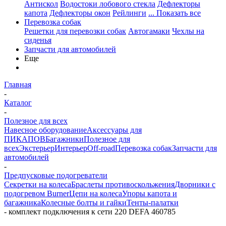
Антискол
Водостоки лобового стекла
Дефлекторы
капота
Дефлекторы окон
Рейлинги
... Показать все
Перевозка собак
Решетки для перевозки собак
Автогамаки
Чехлы на
сиденья
Запчасти для автомобилей
Еще
Главная
-
Каталог
-
Полезное для всех
Навесное оборудование
Аксессуары для
ПИКАПОВ
Багажники
Полезное для
всех
Экстерьер
Интерьер
Off-road
Перевозка собак
Запчасти для
автомобилей
-
Предпусковые подогреватели
Секретки на колеса
Браслеты противоскольжения
Дворники с
подогревом Burner
Цепи на колеса
Упоры капота и
багажника
Колесные болты и гайки
Тенты-палатки
-
комплект подключения к сети 220 DEFA 460785