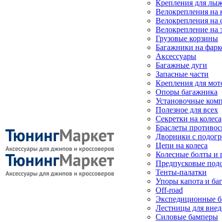
Крепления для лыж
Велокрепления на
Велокрепления на 
Велокрепление на 
Грузовые корзины
Багажники на фарк
Аксессуары
Багажные дуги
Запасные части
Крепления для мот
Опоры багажника
Установочные ком
Полезное для всех
Секретки на колеса
Браслеты противо
Дворники с подогр
Цепи на колеса
Колесные болты и 
Предпусковые под
Тенты-палатки
Упоры капота и ба
Off-road
Экспедиционные б
Лестницы для вне
Силовые бамперы