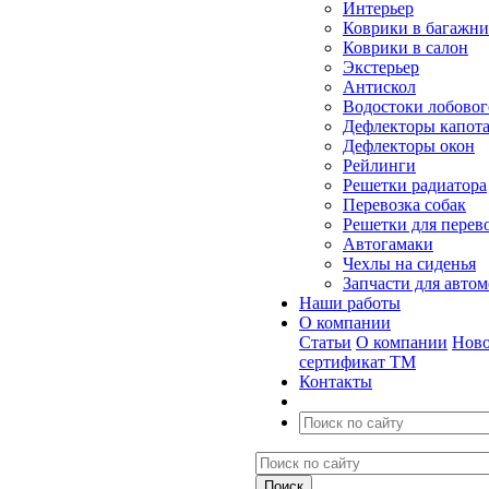
Интерьер
Коврики в багажн
Коврики в салон
Экстерьер
Антискол
Водостоки лобовог
Дефлекторы капот
Дефлекторы окон
Рейлинги
Решетки радиатора
Перевозка собак
Решетки для перев
Автогамаки
Чехлы на сиденья
Запчасти для авто
Наши работы
О компании
Статьи
О компании
Ново
сертификат ТМ
Контакты