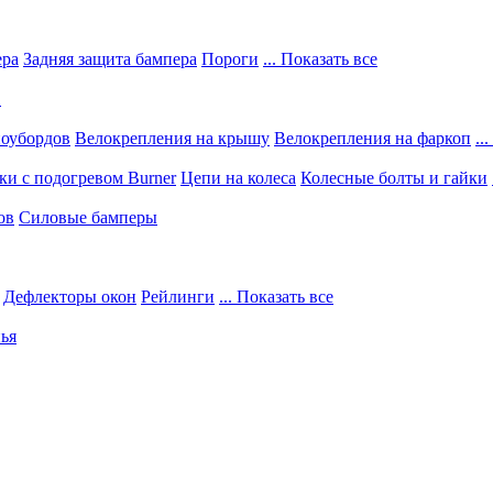
ера
Задняя защита бампера
Пороги
... Показать все
в
ноубордов
Велокрепления на крышу
Велокрепления на фаркоп
..
и с подогревом Burner
Цепи на колеса
Колесные болты и гайки
ов
Силовые бамперы
Дефлекторы окон
Рейлинги
... Показать все
ья