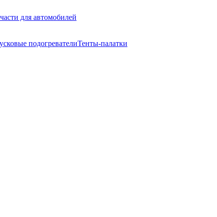
части для автомобилей
усковые подогреватели
Тенты-палатки