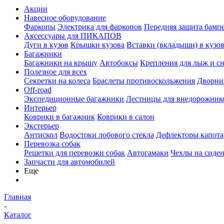
Акции
Навесное оборудование
Фаркопы
Электрика для фаркопов
Передняя защита бамп
Аксессуары для ПИКАПОВ
Дуги в кузов
Крышки кузова
Вставки (вкладыши) в кузо
Багажники
Багажники на крышу
Автобоксы
Крепления для лыж и с
Полезное для всех
Секретки на колеса
Браслеты противоскольжения
Дворник
Off-road
Экспедиционные багажники
Лестницы для внедорожник
Интерьер
Коврики в багажник
Коврики в салон
Экстерьер
Антискол
Водостоки лобового стекла
Дефлекторы капота
Перевозка собак
Решетки для перевозки собак
Автогамаки
Чехлы на сиден
Запчасти для автомобилей
Еще
Главная
-
Каталог
-