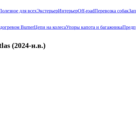
Полезное для всех
Экстерьер
Интерьер
Off-road
Перевозка собак
Зап
догревом Burner
Цепи на колеса
Упоры капота и багажника
Предп
as (2024-н.в.)