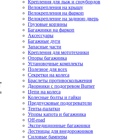
Крепления для лыж и сноубордов
Велокрепления на крышу
Велокрепления на фаркоп
Велокрепление на заднюю дверь
Грузовые корзины
Багажники на фаркоп
Аксессуары
Багажные дуги
Запасные части
Крепления для мототехники
Опоры багажника
Установочные комплекты
Полезное для всех
Секретки на колеса
Браслеты противоскольжения
Дворники с подогревом Burner
Цепи на колеса
Колесные болты и гайки
Предпусковые подогреватели
Тенты-палатки
Упоры капота и багажника
Off-road
Экспедиционные багажники
Лестницы для внедорожников
Силовые бамперы