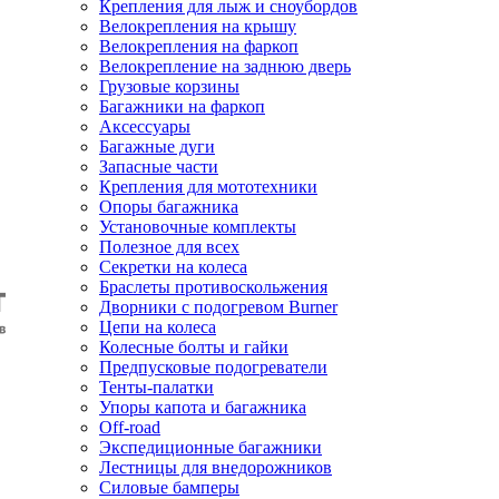
Крепления для лыж и сноубордов
Велокрепления на крышу
Велокрепления на фаркоп
Велокрепление на заднюю дверь
Грузовые корзины
Багажники на фаркоп
Аксессуары
Багажные дуги
Запасные части
Крепления для мототехники
Опоры багажника
Установочные комплекты
Полезное для всех
Секретки на колеса
Браслеты противоскольжения
Дворники с подогревом Burner
Цепи на колеса
Колесные болты и гайки
Предпусковые подогреватели
Тенты-палатки
Упоры капота и багажника
Off-road
Экспедиционные багажники
Лестницы для внедорожников
Силовые бамперы