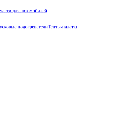
части для автомобилей
усковые подогреватели
Тенты-палатки