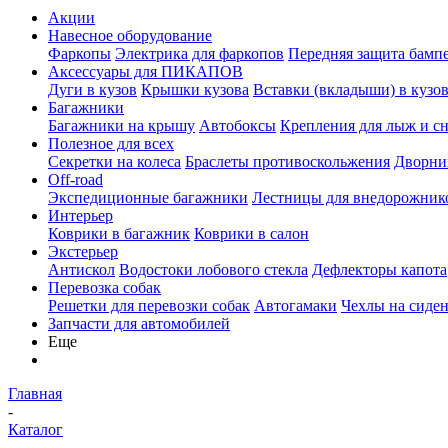
Акции
Навесное оборудование
Фаркопы
Электрика для фаркопов
Передняя защита бамп
Аксессуары для ПИКАПОВ
Дуги в кузов
Крышки кузова
Вставки (вкладыши) в кузо
Багажники
Багажники на крышу
Автобоксы
Крепления для лыж и с
Полезное для всех
Секретки на колеса
Браслеты противоскольжения
Дворник
Off-road
Экспедиционные багажники
Лестницы для внедорожник
Интерьер
Коврики в багажник
Коврики в салон
Экстерьер
Антискол
Водостоки лобового стекла
Дефлекторы капота
Перевозка собак
Решетки для перевозки собак
Автогамаки
Чехлы на сиден
Запчасти для автомобилей
Еще
Главная
-
Каталог
-