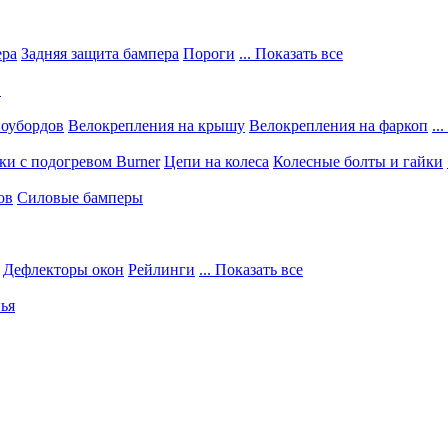
ера
Задняя защита бампера
Пороги
... Показать все
в
ноубордов
Велокрепления на крышу
Велокрепления на фаркоп
..
и с подогревом Burner
Цепи на колеса
Колесные болты и гайки
ов
Силовые бамперы
Дефлекторы окон
Рейлинги
... Показать все
ья