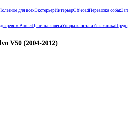
Полезное для всех
Экстерьер
Интерьер
Off-road
Перевозка собак
Зап
догревом Burner
Цепи на колеса
Упоры капота и багажника
Предп
vo V50 (2004-2012)