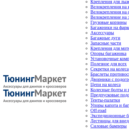
Крепления для лыж
Велокрепления на
Велокрепления на 
Велокрепление на 
Грузовые корзины
Багажники на фарк
Аксессуары
Багажные дуги
Запасные части
Крепления для мот
Опоры багажника
Установочные ком
Полезное для всех
Секретки на колеса
Браслеты противо
Дворники с подогр
Цепи на колеса
Колесные болты и 
Предпусковые под
Тенты-палатки
Упоры капота и ба
Off-road
Экспедиционные б
Лестницы для вне
Силовые бамперы