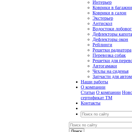
Интерьер
Коврики в багажн
Коврики в салон
Экстерьер
Антискол
Водостоки лобовог
Дефлекторы капот
Дефлекторы окон
Рейлинги
Решетки радиатора
Перевозка собак
Решетки для перев
Автогамаки
Чехлы на сиденья
Запчасти для авто
Наши работы
О компании
Статьи
О компании
Ново
сертификат ТМ
Контакты