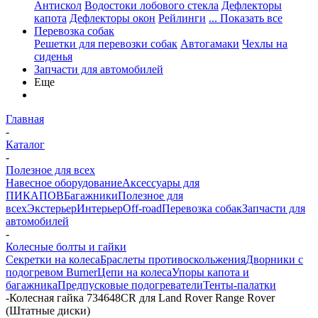
Антискол
Водостоки лобового стекла
Дефлекторы
капота
Дефлекторы окон
Рейлинги
... Показать все
Перевозка собак
Решетки для перевозки собак
Автогамаки
Чехлы на
сиденья
Запчасти для автомобилей
Еще
Главная
-
Каталог
-
Полезное для всех
Навесное оборудование
Аксессуары для
ПИКАПОВ
Багажники
Полезное для
всех
Экстерьер
Интерьер
Off-road
Перевозка собак
Запчасти для
автомобилей
-
Колесные болты и гайки
Секретки на колеса
Браслеты противоскольжения
Дворники с
подогревом Burner
Цепи на колеса
Упоры капота и
багажника
Предпусковые подогреватели
Тенты-палатки
-
Колесная гайка 734648CR для Land Rover Range Rover
(Штатные диски)