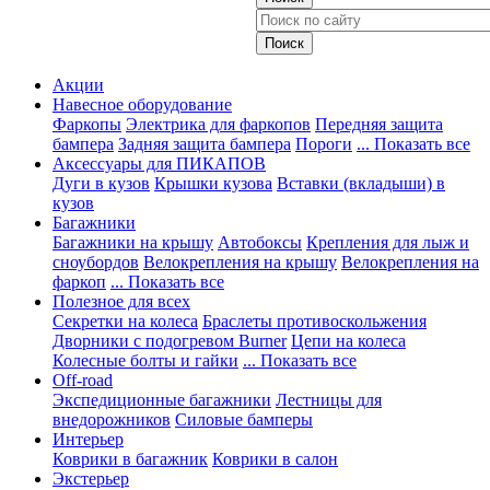
Акции
Навесное оборудование
Фаркопы
Электрика для фаркопов
Передняя защита
бампера
Задняя защита бампера
Пороги
... Показать все
Аксессуары для ПИКАПОВ
Дуги в кузов
Крышки кузова
Вставки (вкладыши) в
кузов
Багажники
Багажники на крышу
Автобоксы
Крепления для лыж и
сноубордов
Велокрепления на крышу
Велокрепления на
фаркоп
... Показать все
Полезное для всех
Секретки на колеса
Браслеты противоскольжения
Дворники с подогревом Burner
Цепи на колеса
Колесные болты и гайки
... Показать все
Off-road
Экспедиционные багажники
Лестницы для
внедорожников
Силовые бамперы
Интерьер
Коврики в багажник
Коврики в салон
Экстерьер