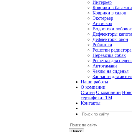
Интерьер
Коврики в багажн
Коврики в салон
Экстерьер
Антискол
Водостоки лобовог
Дефлекторы капот
Дефлекторы окон
Рейлинги
Решетки радиатора
Перевозка собак
Решетки для перев
Автогамаки
Чехлы на сиденья
Запчасти для авто
Наши работы
О компании
Статьи
О компании
Ново
сертификат ТМ
Контакты