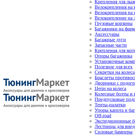
Крепления для лыж
Велокрепления на
Велокрепления на 
Велокрепление на 
Грузовые корзины
Багажники на фарк
Аксессуары
Багажные дуги
Запасные части
Крепления для мот
Опоры багажника
Установочные ком
Полезное для всех
Секретки на колеса
Браслеты противо
Дворники с подогр
Цепи на колеса
Колесные болты и 
Предпусковые под
Тенты-палатки
Упоры капота и ба
Off-road
Экспедиционные б
Лестницы для вне
Силовые бамперы