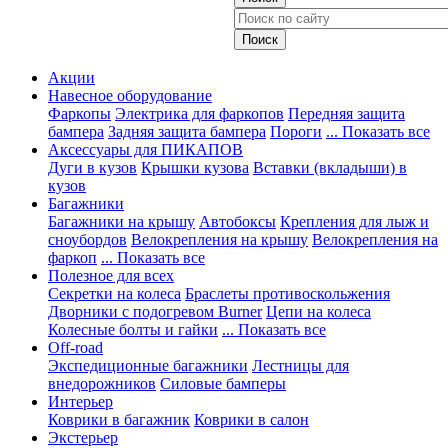
Акции
Навесное оборудование
Фаркопы
Электрика для фаркопов
Передняя защита
бампера
Задняя защита бампера
Пороги
... Показать все
Аксессуары для ПИКАПОВ
Дуги в кузов
Крышки кузова
Вставки (вкладыши) в
кузов
Багажники
Багажники на крышу
Автобоксы
Крепления для лыж и
сноубордов
Велокрепления на крышу
Велокрепления на
фаркоп
... Показать все
Полезное для всех
Секретки на колеса
Браслеты противоскольжения
Дворники с подогревом Burner
Цепи на колеса
Колесные болты и гайки
... Показать все
Off-road
Экспедиционные багажники
Лестницы для
внедорожников
Силовые бамперы
Интерьер
Коврики в багажник
Коврики в салон
Экстерьер