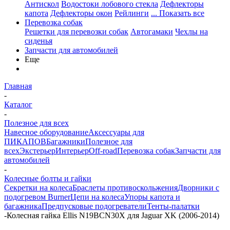
Антискол
Водостоки лобового стекла
Дефлекторы
капота
Дефлекторы окон
Рейлинги
... Показать все
Перевозка собак
Решетки для перевозки собак
Автогамаки
Чехлы на
сиденья
Запчасти для автомобилей
Еще
Главная
-
Каталог
-
Полезное для всех
Навесное оборудование
Аксессуары для
ПИКАПОВ
Багажники
Полезное для
всех
Экстерьер
Интерьер
Off-road
Перевозка собак
Запчасти для
автомобилей
-
Колесные болты и гайки
Секретки на колеса
Браслеты противоскольжения
Дворники с
подогревом Burner
Цепи на колеса
Упоры капота и
багажника
Предпусковые подогреватели
Тенты-палатки
-
Колесная гайка Ellis N19BCN30X для Jaguar XK (2006-2014)