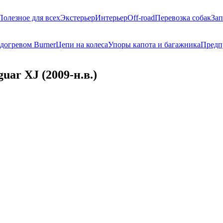
Полезное для всех
Экстерьер
Интерьер
Off-road
Перевозка собак
Зап
догревом Burner
Цепи на колеса
Упоры капота и багажника
Предп
uar XJ (2009-н.в.)