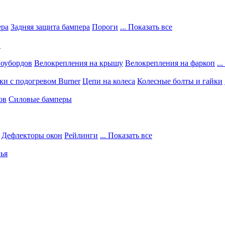
ера
Задняя защита бампера
Пороги
... Показать все
в
ноубордов
Велокрепления на крышу
Велокрепления на фаркоп
..
и с подогревом Burner
Цепи на колеса
Колесные болты и гайки
ов
Силовые бамперы
Дефлекторы окон
Рейлинги
... Показать все
ья