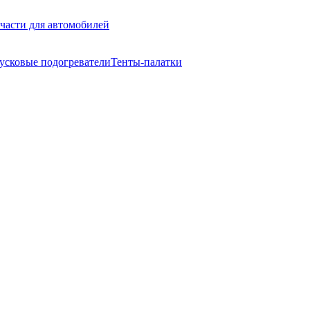
части для автомобилей
усковые подогреватели
Тенты-палатки