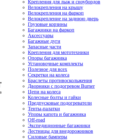
Крепления для лыж и сноубордов
Велокрепления на крышу
Велокрепления на фаркоп
Велокрепление на заднюю дверь
Грузовые корзины
Багажники на фаркоп
Аксессуары
Багажные дуги
Запасные части
Крепления для мототехники
Опоры багажника
Установочные комплекты
Полезное для всех
Секретки на колеса
Браслеты противоскольжения
Дворники с подогревом Burner
Цепи на колеса
Колесные болты и гайки
Предпусковые подогреватели
Тенты-палатки
Упоры капота и багажника
Off-road
Экспедиционные багажники
Лестницы для внедорожников
Силовые бамперы