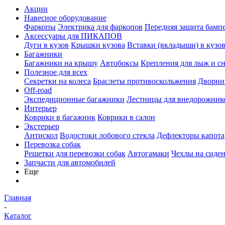
Акции
Навесное оборудование
Фаркопы
Электрика для фаркопов
Передняя защита бамп
Аксессуары для ПИКАПОВ
Дуги в кузов
Крышки кузова
Вставки (вкладыши) в кузо
Багажники
Багажники на крышу
Автобоксы
Крепления для лыж и с
Полезное для всех
Секретки на колеса
Браслеты противоскольжения
Дворник
Off-road
Экспедиционные багажники
Лестницы для внедорожник
Интерьер
Коврики в багажник
Коврики в салон
Экстерьер
Антискол
Водостоки лобового стекла
Дефлекторы капота
Перевозка собак
Решетки для перевозки собак
Автогамаки
Чехлы на сиден
Запчасти для автомобилей
Еще
Главная
-
Каталог
-