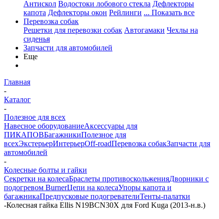
Антискол
Водостоки лобового стекла
Дефлекторы
капота
Дефлекторы окон
Рейлинги
... Показать все
Перевозка собак
Решетки для перевозки собак
Автогамаки
Чехлы на
сиденья
Запчасти для автомобилей
Еще
Главная
-
Каталог
-
Полезное для всех
Навесное оборудование
Аксессуары для
ПИКАПОВ
Багажники
Полезное для
всех
Экстерьер
Интерьер
Off-road
Перевозка собак
Запчасти для
автомобилей
-
Колесные болты и гайки
Секретки на колеса
Браслеты противоскольжения
Дворники с
подогревом Burner
Цепи на колеса
Упоры капота и
багажника
Предпусковые подогреватели
Тенты-палатки
-
Колесная гайка Ellis N19BCN30X для Ford Kuga (2013-н.в.)