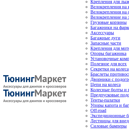
Крепления для лыж
Велокрепления на
Велокрепления на 
Велокрепление на 
Грузовые корзины
Багажники на фарк
Аксессуары
Багажные дуги
Запасные части
Крепления для мот
Опоры багажника
Установочные ком
Полезное для всех
Секретки на колеса
Браслеты противо
Дворники с подогр
Цепи на колеса
Колесные болты и 
Предпусковые под
Тенты-палатки
Упоры капота и ба
Off-road
Экспедиционные б
Лестницы для вне
Силовые бамперы