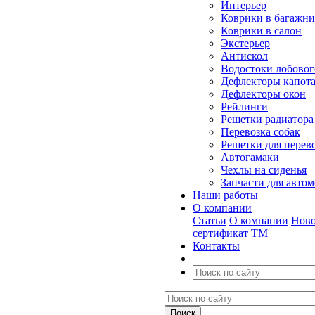
Интерьер
Коврики в багажн
Коврики в салон
Экстерьер
Антискол
Водостоки лобовог
Дефлекторы капот
Дефлекторы окон
Рейлинги
Решетки радиатора
Перевозка собак
Решетки для перев
Автогамаки
Чехлы на сиденья
Запчасти для авто
Наши работы
О компании
Статьи
О компании
Ново
сертификат ТМ
Контакты