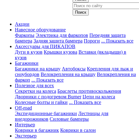
Акции
Навесное оборудование
Фаркопы
Электрика для фаркопов
Передняя защита
бампера
Задняя защита бампера
Пороги
... Показать все
Аксессуары для ПИКАПОВ
Дуги в кузов
Крышки кузова
Вставки (вкладыши) в
кузов
Багажники
Багажники на крышу
Автобоксы
Крепления для лыж и
сноубордов
Велокрепления на крышу
Велокрепления на
фаркоп
... Показать все
Полезное для всех
Секретки на колеса
Браслеты противоскольжения
Дворники с подогревом Burner
Цепи на колеса
Колесные болты и гайки
... Показать все
Off-road
Экспедиционные багажники
Лестницы для
внедорожников
Силовые бамперы
Интерьер
Коврики в багажник
Коврики в салон
Экстерьер