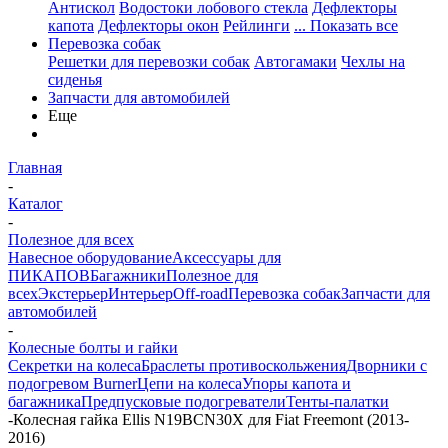
Антискол
Водостоки лобового стекла
Дефлекторы
капота
Дефлекторы окон
Рейлинги
... Показать все
Перевозка собак
Решетки для перевозки собак
Автогамаки
Чехлы на
сиденья
Запчасти для автомобилей
Еще
Главная
-
Каталог
-
Полезное для всех
Навесное оборудование
Аксессуары для
ПИКАПОВ
Багажники
Полезное для
всех
Экстерьер
Интерьер
Off-road
Перевозка собак
Запчасти для
автомобилей
-
Колесные болты и гайки
Секретки на колеса
Браслеты противоскольжения
Дворники с
подогревом Burner
Цепи на колеса
Упоры капота и
багажника
Предпусковые подогреватели
Тенты-палатки
-
Колесная гайка Ellis N19BCN30X для Fiat Freemont (2013-
2016)