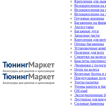
Крепления для лыж
Велокрепления на
Велокрепления на 
Велокрепление на 
Грузовые корзины
Багажники на фарк
Аксессуары
Багажные дуги
Запасные части
Крепления для мот
Опоры багажника
Установочные ком
Полезное для всех
Секретки на колеса
Браслеты противо
Дворники с подогр
Цепи на колеса
Колесные болты и 
Предпусковые под
Тенты-палатки
Упоры капота и ба
Off-road
Экспедиционные б
Лестницы для вне
Силовые бамперы