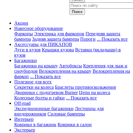
Акции
Навесное оборудование
Фаркопы
Электрика для фаркопов
Передняя защита
бампера
Задняя защита бампера
Пороги
... Показать все
Аксессуары для ПИКАПОВ
Дуги в кузов
Крышки кузова
Вставки (вкладыши) в
кузов
Багажники
Багажники на крышу
Автобоксы
Крепления для лыж и
сноубордов
Велокрепления на крышу
Велокрепления на
фаркоп
... Показать все
Полезное для всех
Секретки на колеса
Браслеты противоскольжения
Дворники с подогревом Burner
Цепи на колеса
Колесные болты и гайки
... Показать все
Off-road
Экспедиционные багажники
Лестницы для
внедорожников
Силовые бамперы
Интерьер
Коврики в багажник
Коврики в салон
Экстерьер