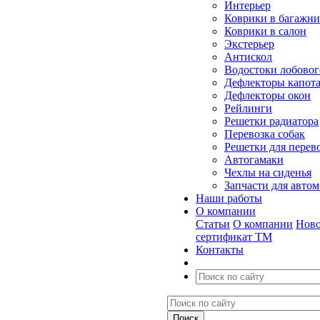
Интерьер
Коврики в багажн
Коврики в салон
Экстерьер
Антискол
Водостоки лобовог
Дефлекторы капот
Дефлекторы окон
Рейлинги
Решетки радиатора
Перевозка собак
Решетки для перев
Автогамаки
Чехлы на сиденья
Запчасти для авто
Наши работы
О компании
Статьи
О компании
Ново
сертификат ТМ
Контакты