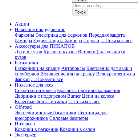
Акции
Навесное оборудование
Фаркопы
Электрика для фаркопов
Передняя защита
бампера
Задняя защита бампера
Пороги
... Показать все
Аксессуары для ПИКАПОВ
Дуги в кузов
Крышки кузова
Вставки (вкладыши) в
кузов
Багажники
Багажники на крышу
Автобоксы
Крепления для лыж и
сноубордов
Велокрепления на крышу
Велокрепления на
фаркоп
... Показать все
Полезное для всех
Секретки на колеса
Браслеты противоскольжения
Дворники с подогревом Burner
Цепи на колеса
Колесные болты и гайки
... Показать все
Off-road
Экспедиционные багажники
Лестницы для
внедорожников
Силовые бамперы
Интерьер
Коврики в багажник
Коврики в салон
Экстерьер