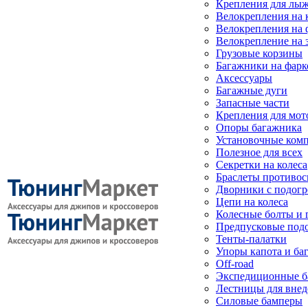
Крепления для лыж
Велокрепления на
Велокрепления на 
Велокрепление на 
Грузовые корзины
Багажники на фарк
Аксессуары
Багажные дуги
Запасные части
Крепления для мот
Опоры багажника
Установочные ком
Полезное для всех
Секретки на колеса
Браслеты противо
Дворники с подогр
Цепи на колеса
Колесные болты и 
Предпусковые под
Тенты-палатки
Упоры капота и ба
Off-road
Экспедиционные б
Лестницы для вне
Силовые бамперы