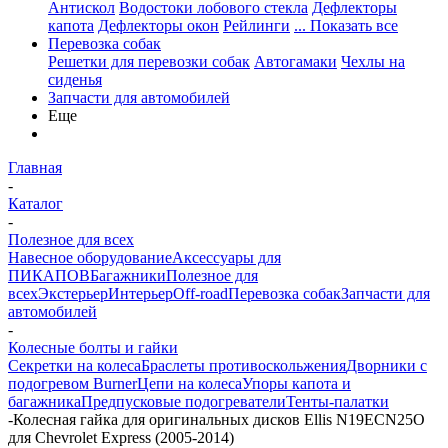
Антискол
Водостоки лобового стекла
Дефлекторы
капота
Дефлекторы окон
Рейлинги
... Показать все
Перевозка собак
Решетки для перевозки собак
Автогамаки
Чехлы на
сиденья
Запчасти для автомобилей
Еще
Главная
-
Каталог
-
Полезное для всех
Навесное оборудование
Аксессуары для
ПИКАПОВ
Багажники
Полезное для
всех
Экстерьер
Интерьер
Off-road
Перевозка собак
Запчасти для
автомобилей
-
Колесные болты и гайки
Секретки на колеса
Браслеты противоскольжения
Дворники с
подогревом Burner
Цепи на колеса
Упоры капота и
багажника
Предпусковые подогреватели
Тенты-палатки
-
Колесная гайка для оригинальных дисков Ellis N19ECN25O
для Chevrolet Express (2005-2014)