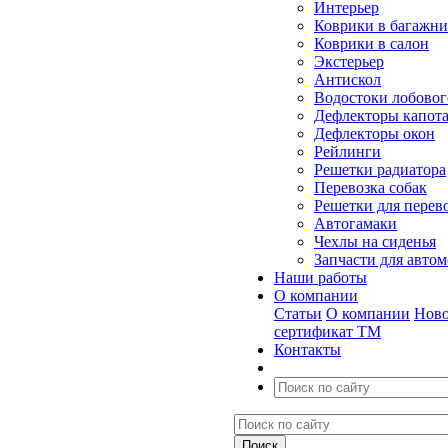
Интерьер
Коврики в багажн
Коврики в салон
Экстерьер
Антискол
Водостоки лобовог
Дефлекторы капот
Дефлекторы окон
Рейлинги
Решетки радиатора
Перевозка собак
Решетки для перев
Автогамаки
Чехлы на сиденья
Запчасти для авто
Наши работы
О компании
Статьи
О компании
Ново
сертификат ТМ
Контакты