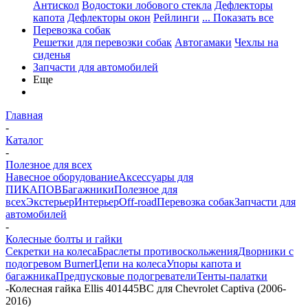
Антискол
Водостоки лобового стекла
Дефлекторы
капота
Дефлекторы окон
Рейлинги
... Показать все
Перевозка собак
Решетки для перевозки собак
Автогамаки
Чехлы на
сиденья
Запчасти для автомобилей
Еще
Главная
-
Каталог
-
Полезное для всех
Навесное оборудование
Аксессуары для
ПИКАПОВ
Багажники
Полезное для
всех
Экстерьер
Интерьер
Off-road
Перевозка собак
Запчасти для
автомобилей
-
Колесные болты и гайки
Секретки на колеса
Браслеты противоскольжения
Дворники с
подогревом Burner
Цепи на колеса
Упоры капота и
багажника
Предпусковые подогреватели
Тенты-палатки
-
Колесная гайка Ellis 401445BC для Chevrolet Captiva (2006-
2016)