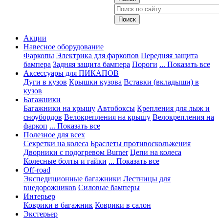
Акции
Навесное оборудование
Фаркопы
Электрика для фаркопов
Передняя защита
бампера
Задняя защита бампера
Пороги
... Показать все
Аксессуары для ПИКАПОВ
Дуги в кузов
Крышки кузова
Вставки (вкладыши) в
кузов
Багажники
Багажники на крышу
Автобоксы
Крепления для лыж и
сноубордов
Велокрепления на крышу
Велокрепления на
фаркоп
... Показать все
Полезное для всех
Секретки на колеса
Браслеты противоскольжения
Дворники с подогревом Burner
Цепи на колеса
Колесные болты и гайки
... Показать все
Off-road
Экспедиционные багажники
Лестницы для
внедорожников
Силовые бамперы
Интерьер
Коврики в багажник
Коврики в салон
Экстерьер