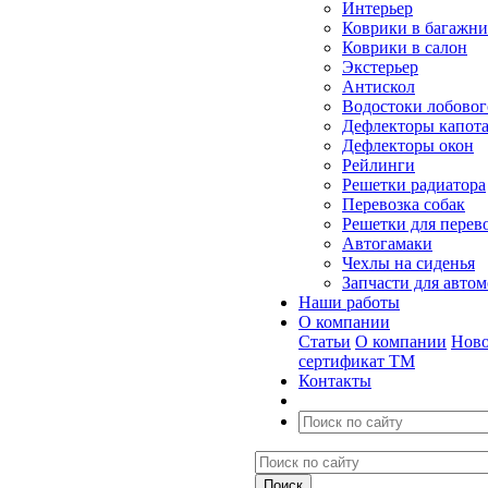
Интерьер
Коврики в багажн
Коврики в салон
Экстерьер
Антискол
Водостоки лобовог
Дефлекторы капот
Дефлекторы окон
Рейлинги
Решетки радиатора
Перевозка собак
Решетки для перев
Автогамаки
Чехлы на сиденья
Запчасти для авто
Наши работы
О компании
Статьи
О компании
Ново
сертификат ТМ
Контакты