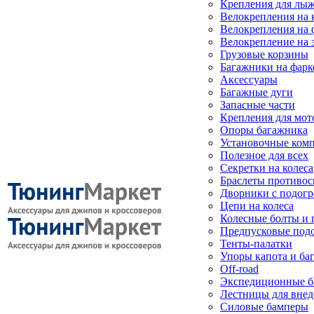
Крепления для лыж
Велокрепления на
Велокрепления на 
Велокрепление на 
Грузовые корзины
Багажники на фарк
Аксессуары
Багажные дуги
Запасные части
Крепления для мот
Опоры багажника
Установочные ком
Полезное для всех
Секретки на колеса
Браслеты противо
Дворники с подогр
Цепи на колеса
Колесные болты и 
Предпусковые под
Тенты-палатки
Упоры капота и ба
Off-road
Экспедиционные б
Лестницы для вне
Силовые бамперы