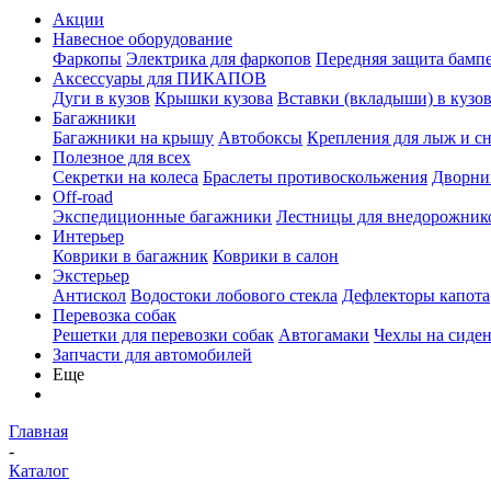
Акции
Навесное оборудование
Фаркопы
Электрика для фаркопов
Передняя защита бамп
Аксессуары для ПИКАПОВ
Дуги в кузов
Крышки кузова
Вставки (вкладыши) в кузо
Багажники
Багажники на крышу
Автобоксы
Крепления для лыж и с
Полезное для всех
Секретки на колеса
Браслеты противоскольжения
Дворник
Off-road
Экспедиционные багажники
Лестницы для внедорожник
Интерьер
Коврики в багажник
Коврики в салон
Экстерьер
Антискол
Водостоки лобового стекла
Дефлекторы капота
Перевозка собак
Решетки для перевозки собак
Автогамаки
Чехлы на сиден
Запчасти для автомобилей
Еще
Главная
-
Каталог
-