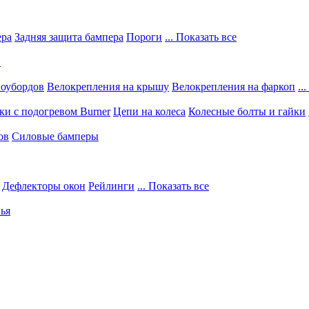
ера
Задняя защита бампера
Пороги
... Показать все
в
ноубордов
Велокрепления на крышу
Велокрепления на фаркоп
..
и с подогревом Burner
Цепи на колеса
Колесные болты и гайки
ов
Силовые бамперы
Дефлекторы окон
Рейлинги
... Показать все
ья