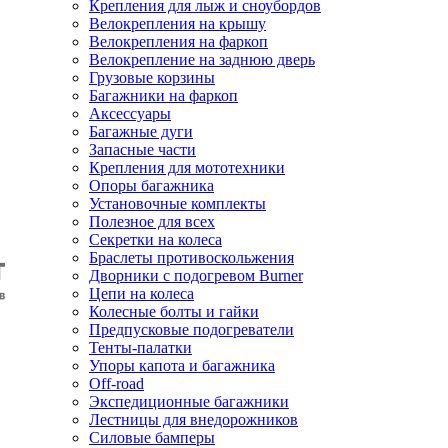
Крепления для лыж и сноубордов
Велокрепления на крышу
Велокрепления на фаркоп
Велокрепление на заднюю дверь
Грузовые корзины
Багажники на фаркоп
Аксессуары
Багажные дуги
Запасные части
Крепления для мототехники
Опоры багажника
Установочные комплекты
Полезное для всех
Секретки на колеса
Браслеты противоскольжения
Дворники с подогревом Burner
Цепи на колеса
Колесные болты и гайки
Предпусковые подогреватели
Тенты-палатки
Упоры капота и багажника
Off-road
Экспедиционные багажники
Лестницы для внедорожников
Силовые бамперы