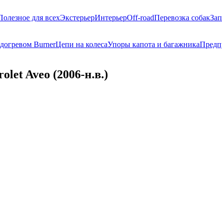
Полезное для всех
Экстерьер
Интерьер
Off-road
Перевозка собак
Зап
догревом Burner
Цепи на колеса
Упоры капота и багажника
Предп
let Aveo (2006-н.в.)