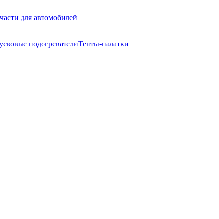
части для автомобилей
усковые подогреватели
Тенты-палатки