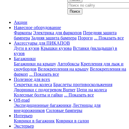
Акции
Навесное оборудование
Фаркопы
Электрика для фаркопов
Передняя защита
бампера
Задняя защита бампера
Пороги
... Показать все
Аксессуары для ПИКАПОВ
Дуги в кузов
Крышки кузова
Вставки (вкладыши) в
кузов
Багажники
Багажники на крышу
Автобоксы
Крепления для лыж и
сноубордов
Велокрепления на крышу
Велокрепления на
фаркоп
... Показать все
Полезное для всех
Секретки на колеса
Браслеты противоскольжения
Дворники с подогревом Burner
Цепи на колеса
Колесные болты и гайки
... Показать все
Off-road
Экспедиционные багажники
Лестницы для
внедорожников
Силовые бамперы
Интерьер
Коврики в багажник
Коврики в салон
Экстерьер