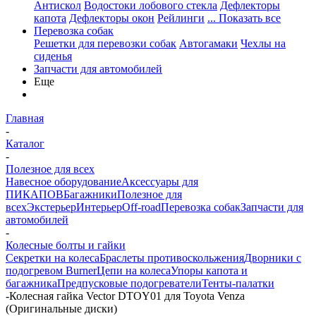
Антискол
Водостоки лобового стекла
Дефлекторы
капота
Дефлекторы окон
Рейлинги
... Показать все
Перевозка собак
Решетки для перевозки собак
Автогамаки
Чехлы на
сиденья
Запчасти для автомобилей
Еще
Главная
-
Каталог
-
Полезное для всех
Навесное оборудование
Аксессуары для
ПИКАПОВ
Багажники
Полезное для
всех
Экстерьер
Интерьер
Off-road
Перевозка собак
Запчасти для
автомобилей
-
Колесные болты и гайки
Секретки на колеса
Браслеты противоскольжения
Дворники с
подогревом Burner
Цепи на колеса
Упоры капота и
багажника
Предпусковые подогреватели
Тенты-палатки
-
Колесная гайка Vector DTOY01 для Toyota Venza
(Оригинальные диски)