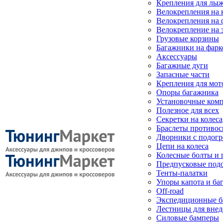
Крепления для лыж
Велокрепления на
Велокрепления на 
Велокрепление на 
Грузовые корзины
Багажники на фарк
Аксессуары
Багажные дуги
Запасные части
Крепления для мот
Опоры багажника
Установочные ком
Полезное для всех
Секретки на колеса
Браслеты противо
Дворники с подогр
Цепи на колеса
Колесные болты и 
Предпусковые под
Тенты-палатки
Упоры капота и ба
Off-road
Экспедиционные б
Лестницы для вне
Силовые бамперы