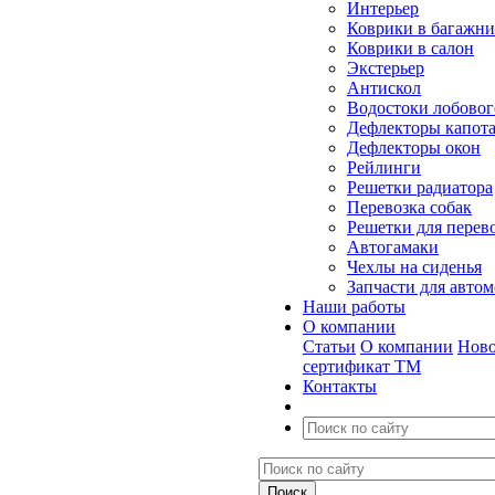
Интерьер
Коврики в багажн
Коврики в салон
Экстерьер
Антискол
Водостоки лобовог
Дефлекторы капот
Дефлекторы окон
Рейлинги
Решетки радиатора
Перевозка собак
Решетки для перев
Автогамаки
Чехлы на сиденья
Запчасти для авто
Наши работы
О компании
Статьи
О компании
Ново
сертификат ТМ
Контакты