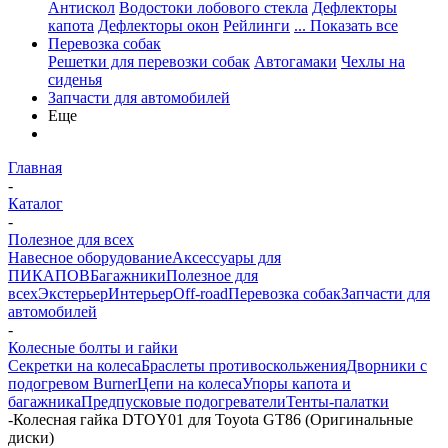
Антискол
Водостоки лобового стекла
Дефлекторы
капота
Дефлекторы окон
Рейлинги
... Показать все
Перевозка собак
Решетки для перевозки собак
Автогамаки
Чехлы на
сиденья
Запчасти для автомобилей
Еще
Главная
-
Каталог
-
Полезное для всех
Навесное оборудование
Аксессуары для
ПИКАПОВ
Багажники
Полезное для
всех
Экстерьер
Интерьер
Off-road
Перевозка собак
Запчасти для
автомобилей
-
Колесные болты и гайки
Секретки на колеса
Браслеты противоскольжения
Дворники с
подогревом Burner
Цепи на колеса
Упоры капота и
багажника
Предпусковые подогреватели
Тенты-палатки
-
Колесная гайка DTOY01 для Toyota GT86 (Оригинальные
диски)