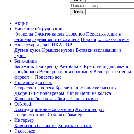
Акции
Навесное оборудование
Фаркопы
Электрика для фаркопов
Передняя защита
бампера
Задняя защита бампера
Пороги
... Показать все
Аксессуары для ПИКАПОВ
Дуги в кузов
Крышки кузова
Вставки (вкладыши) в
кузов
Багажники
Багажники на крышу
Автобоксы
Крепления для лыж и
сноубордов
Велокрепления на крышу
Велокрепления на
фаркоп
... Показать все
Полезное для всех
Секретки на колеса
Браслеты противоскольжения
Дворники с подогревом Burner
Цепи на колеса
Колесные болты и гайки
... Показать все
Off-road
Экспедиционные багажники
Лестницы для
внедорожников
Силовые бамперы
Интерьер
Коврики в багажник
Коврики в салон
Экстерьер