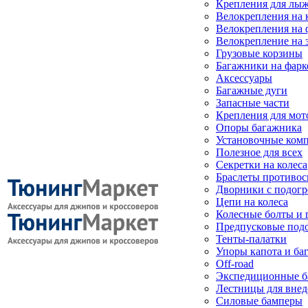
Крепления для лыж
Велокрепления на
Велокрепления на 
Велокрепление на 
Грузовые корзины
Багажники на фарк
Аксессуары
Багажные дуги
Запасные части
Крепления для мот
Опоры багажника
Установочные ком
Полезное для всех
Секретки на колеса
Браслеты противо
Дворники с подогр
Цепи на колеса
Колесные болты и 
Предпусковые под
Тенты-палатки
Упоры капота и ба
Off-road
Экспедиционные б
Лестницы для вне
Силовые бамперы