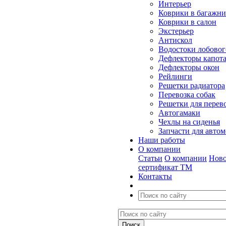
Интерьер
Коврики в багажн
Коврики в салон
Экстерьер
Антискол
Водостоки лобовог
Дефлекторы капот
Дефлекторы окон
Рейлинги
Решетки радиатора
Перевозка собак
Решетки для перев
Автогамаки
Чехлы на сиденья
Запчасти для авто
Наши работы
О компании
Статьи
О компании
Ново
сертификат ТМ
Контакты