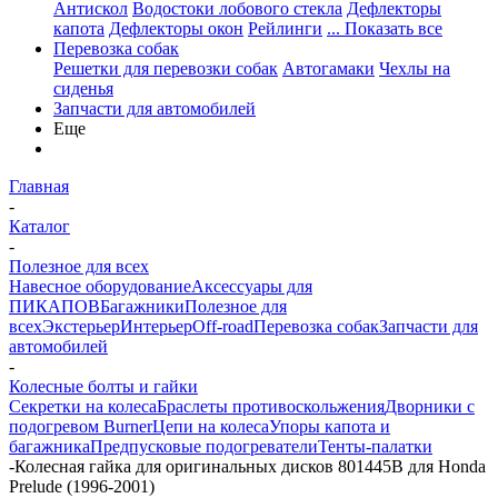
Антискол
Водостоки лобового стекла
Дефлекторы
капота
Дефлекторы окон
Рейлинги
... Показать все
Перевозка собак
Решетки для перевозки собак
Автогамаки
Чехлы на
сиденья
Запчасти для автомобилей
Еще
Главная
-
Каталог
-
Полезное для всех
Навесное оборудование
Аксессуары для
ПИКАПОВ
Багажники
Полезное для
всех
Экстерьер
Интерьер
Off-road
Перевозка собак
Запчасти для
автомобилей
-
Колесные болты и гайки
Секретки на колеса
Браслеты противоскольжения
Дворники с
подогревом Burner
Цепи на колеса
Упоры капота и
багажника
Предпусковые подогреватели
Тенты-палатки
-
Колесная гайка для оригинальных дисков 801445B для Honda
Prelude (1996-2001)