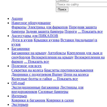
Акции
Навесное оборудование
Фаркопы
Электрика для фаркопов
Передняя защита
бампера
Задняя защита бампера
Пороги
... Показать все
Аксессуары для ПИКАПОВ
Дуги в кузов
Крышки кузова
Вставки (вкладыши) в
кузов
Багажники
Багажники на крышу
Автобоксы
Крепления для лыж и
сноубордов
Велокрепления на крышу
Велокрепления на
фаркоп
... Показать все
Полезное для всех
Секретки на колеса
Браслеты противоскольжения
Дворники с подогревом Burner
Цепи на колеса
Колесные болты и гайки
... Показать все
Off-road
Экспедиционные багажники
Лестницы для
внедорожников
Силовые бамперы
Интерьер
Коврики в багажник
Коврики в салон
Экстерьер