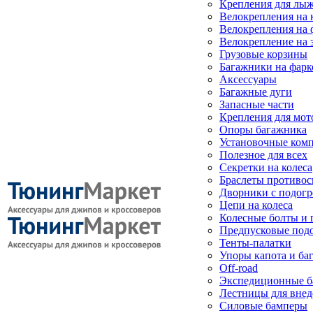
Крепления для лыж
Велокрепления на
Велокрепления на 
Велокрепление на 
Грузовые корзины
Багажники на фарк
Аксессуары
Багажные дуги
Запасные части
Крепления для мот
Опоры багажника
Установочные ком
Полезное для всех
Секретки на колеса
Браслеты противо
Дворники с подогр
Цепи на колеса
Колесные болты и 
Предпусковые под
Тенты-палатки
Упоры капота и ба
Off-road
Экспедиционные б
Лестницы для вне
Силовые бамперы