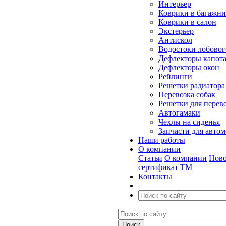
Интерьер
Коврики в багажн
Коврики в салон
Экстерьер
Антискол
Водостоки лобовог
Дефлекторы капот
Дефлекторы окон
Рейлинги
Решетки радиатора
Перевозка собак
Решетки для перев
Автогамаки
Чехлы на сиденья
Запчасти для авто
Наши работы
О компании
Статьи
О компании
Ново
сертификат ТМ
Контакты