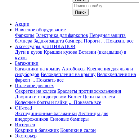
Акции
Навесное оборудование
Фаркопы
Электрика для фаркопов
Передняя защита
бампера
Задняя защита бампера
Пороги
... Показать все
Аксессуары для ПИКАПОВ
Дуги в кузов
Крышки кузова
Вставки (вкладыши) в
кузов
Багажники
Багажники на крышу
Автобоксы
Крепления для лыж и
сноубордов
Велокрепления на крышу
Велокрепления на
фаркоп
... Показать все
Полезное для всех
Секретки на колеса
Браслеты противоскольжения
Дворники с подогревом Burner
Цепи на колеса
Колесные болты и гайки
... Показать все
Off-road
Экспедиционные багажники
Лестницы для
внедорожников
Силовые бамперы
Интерьер
Коврики в багажник
Коврики в салон
Экстерьер