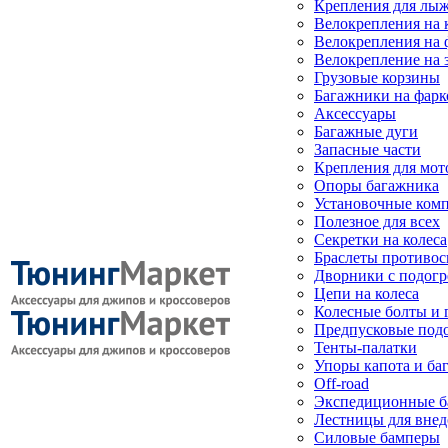
Крепления для лыж
Велокрепления на
Велокрепления на 
Велокрепление на 
Грузовые корзины
Багажники на фарк
Аксессуары
Багажные дуги
Запасные части
Крепления для мот
Опоры багажника
Установочные ком
Полезное для всех
Секретки на колеса
Браслеты противо
Дворники с подогр
Цепи на колеса
Колесные болты и 
Предпусковые под
Тенты-палатки
Упоры капота и ба
Off-road
Экспедиционные б
Лестницы для вне
Силовые бамперы