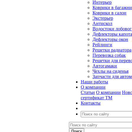
Интерьер
Коврики в багажн
Коврики в салон
Экстерьер
Антискол
Водостоки лобовог
Дефлекторы капот
Дефлекторы окон
Рейлинги
Решетки радиатора
Перевозка собак
Решетки для перев
Автогамаки
Чехлы на сиденья
Запчасти для авто
Наши работы
О компании
Статьи
О компании
Ново
сертификат ТМ
Контакты