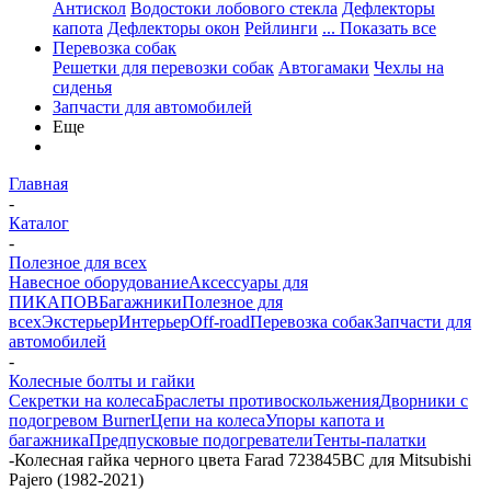
Антискол
Водостоки лобового стекла
Дефлекторы
капота
Дефлекторы окон
Рейлинги
... Показать все
Перевозка собак
Решетки для перевозки собак
Автогамаки
Чехлы на
сиденья
Запчасти для автомобилей
Еще
Главная
-
Каталог
-
Полезное для всех
Навесное оборудование
Аксессуары для
ПИКАПОВ
Багажники
Полезное для
всех
Экстерьер
Интерьер
Off-road
Перевозка собак
Запчасти для
автомобилей
-
Колесные болты и гайки
Секретки на колеса
Браслеты противоскольжения
Дворники с
подогревом Burner
Цепи на колеса
Упоры капота и
багажника
Предпусковые подогреватели
Тенты-палатки
-
Колесная гайка черного цвета Farad 723845BC для Mitsubishi
Pajero (1982-2021)