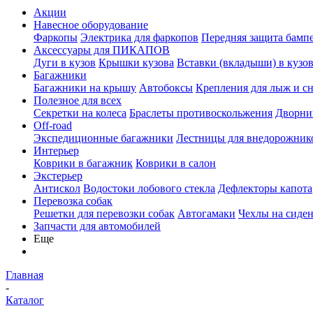
Акции
Навесное оборудование
Фаркопы
Электрика для фаркопов
Передняя защита бамп
Аксессуары для ПИКАПОВ
Дуги в кузов
Крышки кузова
Вставки (вкладыши) в кузо
Багажники
Багажники на крышу
Автобоксы
Крепления для лыж и с
Полезное для всех
Секретки на колеса
Браслеты противоскольжения
Дворник
Off-road
Экспедиционные багажники
Лестницы для внедорожник
Интерьер
Коврики в багажник
Коврики в салон
Экстерьер
Антискол
Водостоки лобового стекла
Дефлекторы капота
Перевозка собак
Решетки для перевозки собак
Автогамаки
Чехлы на сиден
Запчасти для автомобилей
Еще
Главная
-
Каталог
-