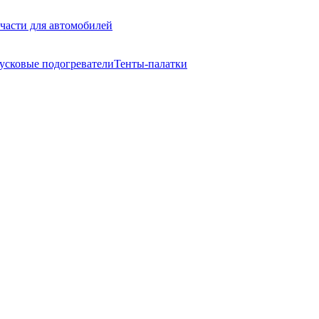
части для автомобилей
усковые подогреватели
Тенты-палатки