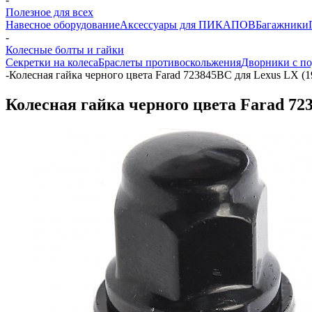
Полезное для всех
Навесное оборудование
Аксессуары для ПИКАПОВ
Багажники
-
Колесные болты и гайки
Секретки на колеса
Браслеты противоскольжения
Дворники с по
-
Колесная гайка черного цвета Farad 723845BC для Lexus LX (1
Колесная гайка черного цвета Farad 723