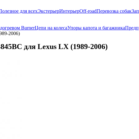
Полезное для всех
Экстерьер
Интерьер
Off-road
Перевозка собак
Зап
догревом Burner
Цепи на колеса
Упоры капота и багажника
Предп
989-2006)
845BC для Lexus LX (1989-2006)