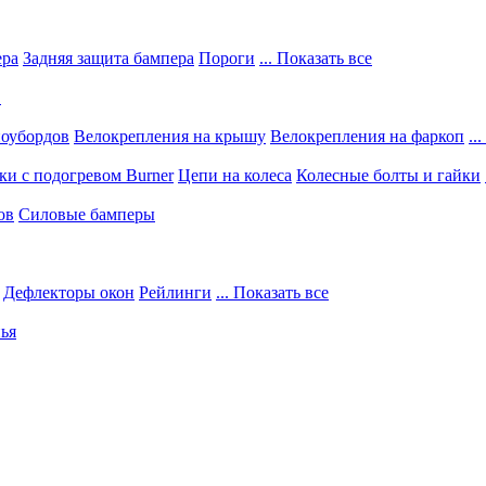
ера
Задняя защита бампера
Пороги
... Показать все
в
ноубордов
Велокрепления на крышу
Велокрепления на фаркоп
..
и с подогревом Burner
Цепи на колеса
Колесные болты и гайки
ов
Силовые бамперы
Дефлекторы окон
Рейлинги
... Показать все
ья