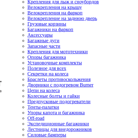
Крепления для лыж и сноубордов
Велокрепления на крышу
Велокрепления на фаркоп
Велокрепление на заднюю дверь
Грузовые корзины
Багажники на фаркоп
Аксессуары
Багажные дуги
Запасные части
Крепления для мототехники
Опоры багажника
Установочные комплекты
Полезное для всех
Секретки на колеса
Браслеты противоскольжения
Дворники с подогревом Burner
Цепи на колеса
Колесные болты и гайки
Предпусковые подогреватели
Тенты-палатки
Упоры капота и багажника
Off-road
Экспедиционные багажники
Лестницы для внедорожников
Силовые бамперы