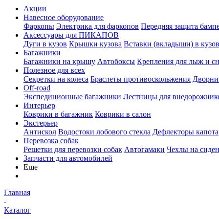
Акции
Навесное оборудование
Фаркопы
Электрика для фаркопов
Передняя защита бамп
Аксессуары для ПИКАПОВ
Дуги в кузов
Крышки кузова
Вставки (вкладыши) в кузо
Багажники
Багажники на крышу
Автобоксы
Крепления для лыж и с
Полезное для всех
Секретки на колеса
Браслеты противоскольжения
Дворник
Off-road
Экспедиционные багажники
Лестницы для внедорожник
Интерьер
Коврики в багажник
Коврики в салон
Экстерьер
Антискол
Водостоки лобового стекла
Дефлекторы капота
Перевозка собак
Решетки для перевозки собак
Автогамаки
Чехлы на сиден
Запчасти для автомобилей
Еще
Главная
-
Каталог
-