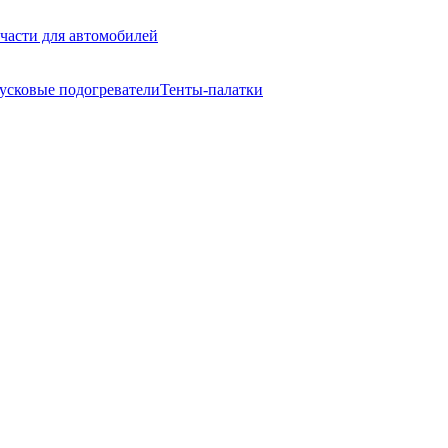
части для автомобилей
усковые подогреватели
Тенты-палатки