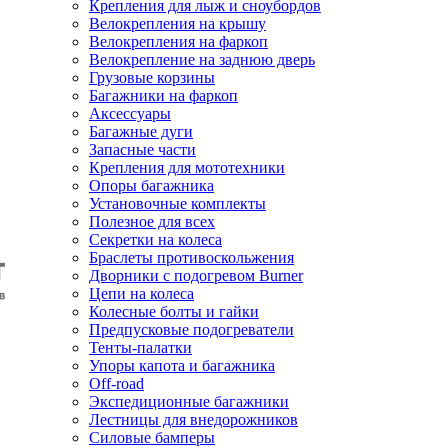
Крепления для лыж и сноубордов
Велокрепления на крышу
Велокрепления на фаркоп
Велокрепление на заднюю дверь
Грузовые корзины
Багажники на фаркоп
Аксессуары
Багажные дуги
Запасные части
Крепления для мототехники
Опоры багажника
Установочные комплекты
Полезное для всех
Секретки на колеса
Браслеты противоскольжения
Дворники с подогревом Burner
Цепи на колеса
Колесные болты и гайки
Предпусковые подогреватели
Тенты-палатки
Упоры капота и багажника
Off-road
Экспедиционные багажники
Лестницы для внедорожников
Силовые бамперы