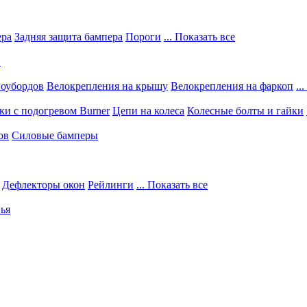
ера
Задняя защита бампера
Пороги
... Показать все
в
ноубордов
Велокрепления на крышу
Велокрепления на фаркоп
..
и с подогревом Burner
Цепи на колеса
Колесные болты и гайки
ов
Силовые бамперы
Дефлекторы окон
Рейлинги
... Показать все
ья