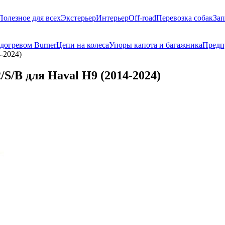
Полезное для всех
Экстерьер
Интерьер
Off-road
Перевозка собак
Зап
догревом Burner
Цепи на колеса
Упоры капота и багажника
Предп
4-2024)
/S/B для Haval H9 (2014-2024)