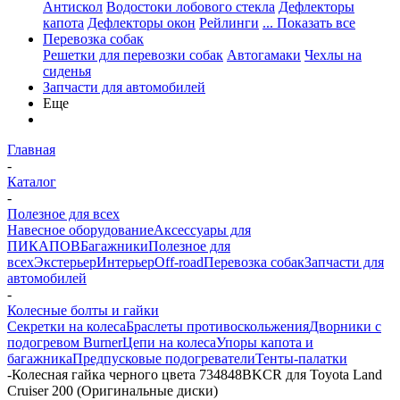
Антискол
Водостоки лобового стекла
Дефлекторы
капота
Дефлекторы окон
Рейлинги
... Показать все
Перевозка собак
Решетки для перевозки собак
Автогамаки
Чехлы на
сиденья
Запчасти для автомобилей
Еще
Главная
-
Каталог
-
Полезное для всех
Навесное оборудование
Аксессуары для
ПИКАПОВ
Багажники
Полезное для
всех
Экстерьер
Интерьер
Off-road
Перевозка собак
Запчасти для
автомобилей
-
Колесные болты и гайки
Секретки на колеса
Браслеты противоскольжения
Дворники с
подогревом Burner
Цепи на колеса
Упоры капота и
багажника
Предпусковые подогреватели
Тенты-палатки
-
Колесная гайка черного цвета 734848BKCR для Toyota Land
Cruiser 200 (Оригинальные диски)