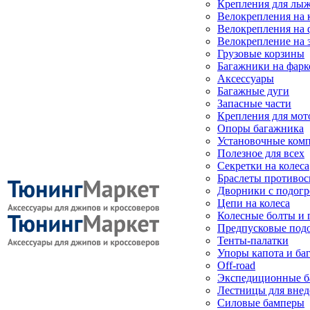
Крепления для лыж
Велокрепления на
Велокрепления на 
Велокрепление на 
Грузовые корзины
Багажники на фарк
Аксессуары
Багажные дуги
Запасные части
Крепления для мот
Опоры багажника
Установочные ком
Полезное для всех
Секретки на колеса
Браслеты противо
Дворники с подогр
Цепи на колеса
Колесные болты и 
Предпусковые под
Тенты-палатки
Упоры капота и ба
Off-road
Экспедиционные б
Лестницы для вне
Силовые бамперы