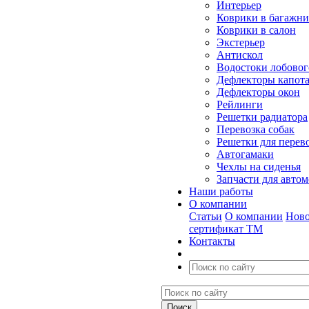
Интерьер
Коврики в багажн
Коврики в салон
Экстерьер
Антискол
Водостоки лобовог
Дефлекторы капот
Дефлекторы окон
Рейлинги
Решетки радиатора
Перевозка собак
Решетки для перев
Автогамаки
Чехлы на сиденья
Запчасти для авто
Наши работы
О компании
Статьи
О компании
Ново
сертификат ТМ
Контакты