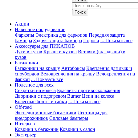
Акции
Навесное оборудование
Фаркопы
Электрика для фаркопов
Передняя защита
бампера
Задняя защита бампера
Пороги
... Показать все
Аксессуары для ПИКАПОВ
Дуги в кузов
Крышки кузова
Вставки (вкладыши) в
кузов
Багажники
Багажники на крышу
Автобоксы
Крепления для лыж и
сноубордов
Велокрепления на крышу
Велокрепления на
фаркоп
... Показать все
Полезное для всех
Секретки на колеса
Браслеты противоскольжения
Дворники с подогревом Burner
Цепи на колеса
Колесные болты и гайки
... Показать все
Off-road
Экспедиционные багажники
Лестницы для
внедорожников
Силовые бамперы
Интерьер
Коврики в багажник
Коврики в салон
Экстерьер