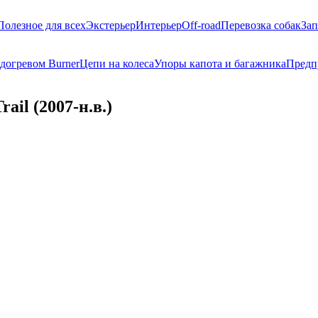
Полезное для всех
Экстерьер
Интерьер
Off-road
Перевозка собак
Зап
догревом Burner
Цепи на колеса
Упоры капота и багажника
Предп
ail (2007-н.в.)