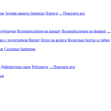
ера
Задняя защита бампера
Пороги
... Показать все
в
ноубордов
Велокрепления на крышу
Велокрепления на фаркоп
..
и с подогревом Burner
Цепи на колеса
Колесные болты и гайки
ов
Силовые бамперы
Дефлекторы окон
Рейлинги
... Показать все
ья