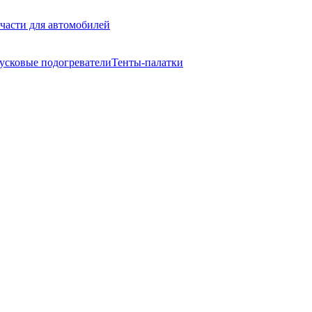
части для автомобилей
усковые подогреватели
Тенты-палатки