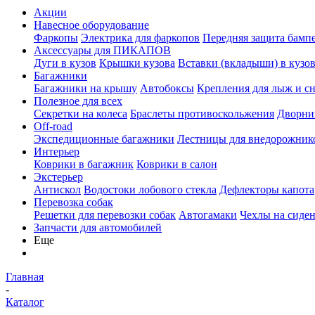
Акции
Навесное оборудование
Фаркопы
Электрика для фаркопов
Передняя защита бамп
Аксессуары для ПИКАПОВ
Дуги в кузов
Крышки кузова
Вставки (вкладыши) в кузо
Багажники
Багажники на крышу
Автобоксы
Крепления для лыж и с
Полезное для всех
Секретки на колеса
Браслеты противоскольжения
Дворник
Off-road
Экспедиционные багажники
Лестницы для внедорожник
Интерьер
Коврики в багажник
Коврики в салон
Экстерьер
Антискол
Водостоки лобового стекла
Дефлекторы капота
Перевозка собак
Решетки для перевозки собак
Автогамаки
Чехлы на сиден
Запчасти для автомобилей
Еще
Главная
-
Каталог
-