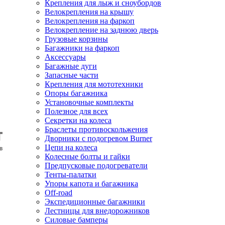
Крепления для лыж и сноубордов
Велокрепления на крышу
Велокрепления на фаркоп
Велокрепление на заднюю дверь
Грузовые корзины
Багажники на фаркоп
Аксессуары
Багажные дуги
Запасные части
Крепления для мототехники
Опоры багажника
Установочные комплекты
Полезное для всех
Секретки на колеса
Браслеты противоскольжения
Дворники с подогревом Burner
Цепи на колеса
Колесные болты и гайки
Предпусковые подогреватели
Тенты-палатки
Упоры капота и багажника
Off-road
Экспедиционные багажники
Лестницы для внедорожников
Силовые бамперы