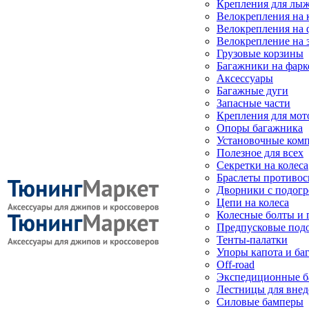
Крепления для лыж
Велокрепления на
Велокрепления на 
Велокрепление на 
Грузовые корзины
Багажники на фарк
Аксессуары
Багажные дуги
Запасные части
Крепления для мот
Опоры багажника
Установочные ком
Полезное для всех
Секретки на колеса
Браслеты противо
Дворники с подогр
Цепи на колеса
Колесные болты и 
Предпусковые под
Тенты-палатки
Упоры капота и ба
Off-road
Экспедиционные б
Лестницы для вне
Силовые бамперы