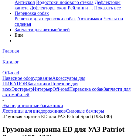
Антискол
Водостоки лобового стекла
Дефлекторы
капота
Дефлекторы окон
Рейлинги
... Показать все
Перевозка собак
Решетки для перевозки собак
Автогамаки
Чехлы на
сиденья
Запчасти для автомобилей
Еще
Главная
-
Каталог
-
Off-road
Навесное оборудование
Аксессуары для
ПИКАПОВ
Багажники
Полезное для
всех
Экстерьер
Интерьер
Off-road
Перевозка собак
Запчасти для
автомобилей
-
Экспедиционные багажники
Лестницы для внедорожников
Силовые бамперы
-
Грузовая корзина ED для УАЗ Patriot Sport (198х130)
Грузовая корзина ED для УАЗ Patriot