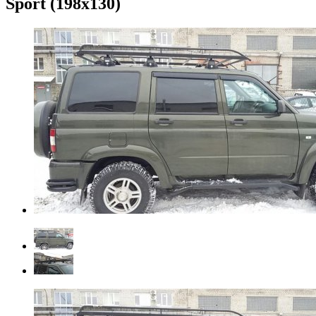
Sport (198х130)