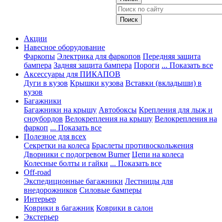
Акции
Навесное оборудование
Фаркопы
Электрика для фаркопов
Передняя защита
бампера
Задняя защита бампера
Пороги
... Показать все
Аксессуары для ПИКАПОВ
Дуги в кузов
Крышки кузова
Вставки (вкладыши) в
кузов
Багажники
Багажники на крышу
Автобоксы
Крепления для лыж и
сноубордов
Велокрепления на крышу
Велокрепления на
фаркоп
... Показать все
Полезное для всех
Секретки на колеса
Браслеты противоскольжения
Дворники с подогревом Burner
Цепи на колеса
Колесные болты и гайки
... Показать все
Off-road
Экспедиционные багажники
Лестницы для
внедорожников
Силовые бамперы
Интерьер
Коврики в багажник
Коврики в салон
Экстерьер