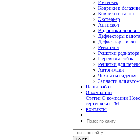
Интерьер
Коврики в багажн
Коврики в салон
Экстерьер
Антискол
Водостоки лобовог
Дефлекторы капот
Дефлекторы окон
Рейлинги
Решетки радиатора
Перевозка собак
Решетки для перев
Автогамаки
Чехлы на сиденья
Запчасти для авто
Наши работы
О компании
Статьи
О компании
Ново
сертификат ТМ
Контакты